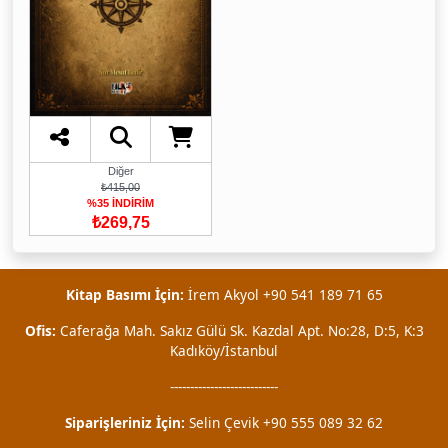
Diğer
₺415,00
%35 İNDİRİM
₺269,75
Kitap Basımı İçin:
İrem Akyol +90 541 189 71 65
Ofis:
Caferağa Mah. Sakız Gülü Sk. Kazdal Apt. No:28, D:5, K:3
Kadıköy/İstanbul
---------------------------
Siparişleriniz İçin:
Selin Çevik +90 555 089 32 62