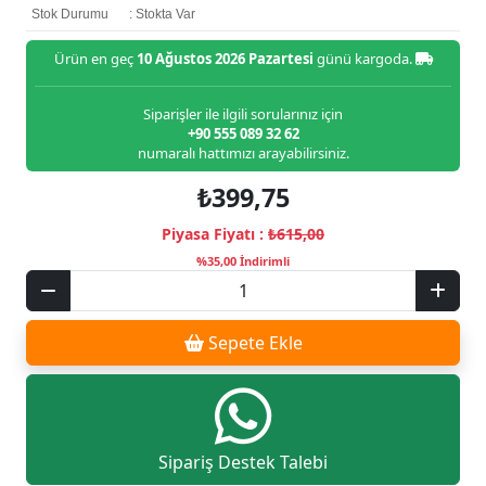
Stok Durumu
: Stokta Var
Ürün en geç
10 Ağustos 2026 Pazartesi
günü kargoda.
Siparişler ile ilgili sorularınız için
+90 555 089 32 62
numaralı hattımızı arayabilirsiniz.
₺399,75
Piyasa Fiyatı :
₺615,00
%35,00 İndirimli
Sepete Ekle
Sipariş Destek Talebi