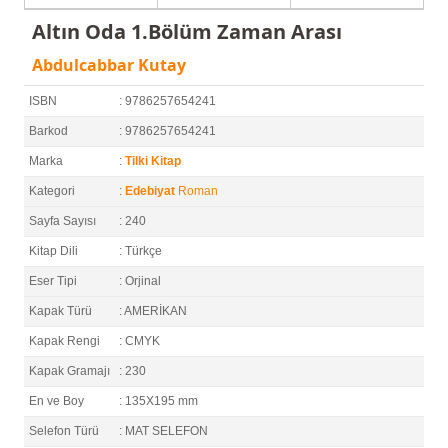
Altın Oda 1.Bölüm Zaman Arası
Abdulcabbar Kutay
ISBN
: 9786257654241
Barkod
: 9786257654241
Marka
:
Tilki Kitap
Kategori
:
Edebiyat
Roman
Sayfa Sayısı
: 240
Kitap Dili
: Türkçe
Eser Tipi
: Orjinal
Kapak Türü
: AMERİKAN
Kapak Rengi
: CMYK
Kapak Gramajı
: 230
En ve Boy
: 135X195 mm
Selefon Türü
: MAT SELEFON