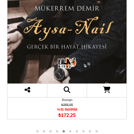
Roman
₺265,00
%35 İNDİRİM
₺172,25