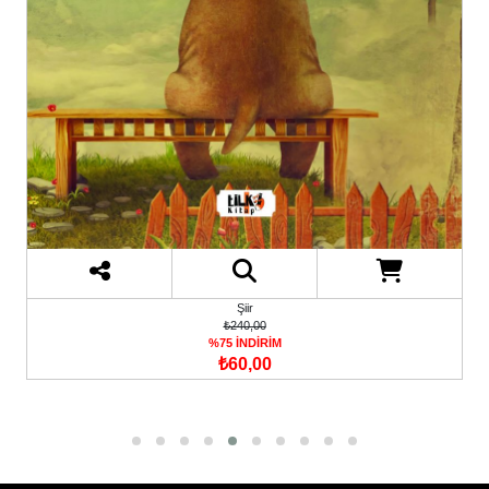
Şiir
₺240,00
%75 İNDİRİM
₺60,00