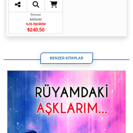
Roman
₺370,00
%35 İNDİRİM
₺240,50
BENZER KİTAPLAR