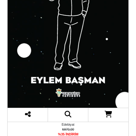
Edebiyat
₺970,00
%35 İNDİRİM