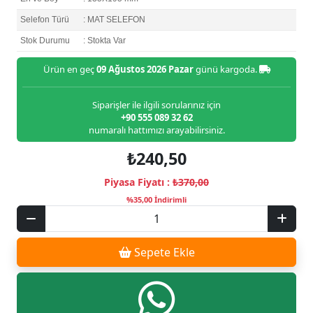
Selefon Türü
: MAT SELEFON
Stok Durumu
: Stokta Var
Ürün en geç
09 Ağustos 2026 Pazar
günü kargoda.
Siparişler ile ilgili sorularınız için
+90 555 089 32 62
numaralı hattımızı arayabilirsiniz.
₺240,50
Piyasa Fiyatı :
₺370,00
%35,00 İndirimli
Sepete Ekle