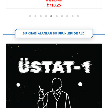
%35 İNDİRİM
₺718,25
BU KİTABI ALANLAR BU ÜRÜNLERİ DE ALDI