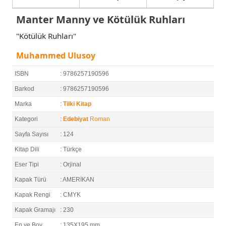
Manter Manny ve Kötülük Ruhları
"Kötülük Ruhları"
Muhammed Ulusoy
ISBN
: 9786257190596
Barkod
: 9786257190596
Marka
:
Tilki Kitap
Kategori
:
Edebiyat
Roman
Sayfa Sayısı
: 124
Kitap Dili
: Türkçe
Eser Tipi
: Orjinal
Kapak Türü
: AMERİKAN
Kapak Rengi
: CMYK
Kapak Gramajı
: 230
En ve Boy
: 135X195 mm