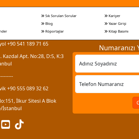
Sık Sorulan Sorular
Kariyer
Blog
Yazar Girişi
nder
Röportajlar
Kitap Basımı
ol +90 541 189 71 65
Numaranızı Y
 Kazdal Apt. No:28, D:5, K:3
anbul
Adınız Soyadınız
---------
Telefon Numaranız
vik +90 555 089 32 62
:151, İlkur Sitesi A Blok
/İstanbul