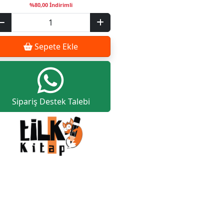
%80,00 İndirimli
Sepete Ekle
Sipariş Destek Talebi