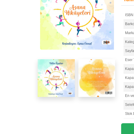
ISBN
Bark
Mark
Kateg
Sayfa
Eser 
Kapa
Kapa
Kapa
En v
Selef
Stok