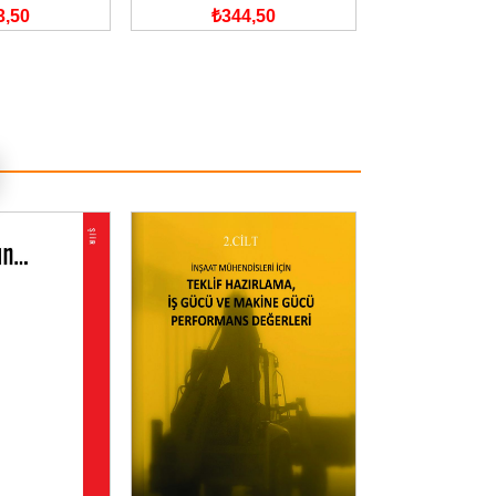
3,50
₺344,50
₺260