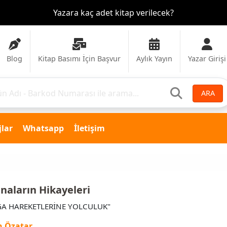
Blog
Kitap Basımı İçin Başvur
Aylık Yayın
Yazar Girişi
ARA
lar
Whatsapp
İletişim
naların Hikayeleri
A HAREKETLERİNE YOLCULUK"
n Özatar