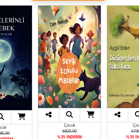
Çocuk
Ço
cuk
₺820,00
₺79
45,00
%35 İNDİRİM
%35 İ