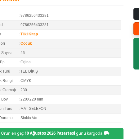
: 9786256433281
od
: 9786256433281
a
:
Tilki Kitap
ori
:
Çocuk
 Sayısı
: 46
Tipi
: Orjinal
k Türü
: TEL DİKİŞ
k Rengi
: CMYK
k Gramajı
: 230
e Boy
: 220X220 mm
on Türü
: MAT SELEFON
 Durumu
: Stokta Var
Ürün en geç
10 Ağustos 2026 Pazartesi
günü kargoda.