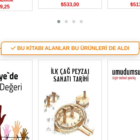
NDİRİM
₺533,00
₺51
9,25
BU KİTABI ALANLAR BU ÜRÜNLERİ DE ALDI