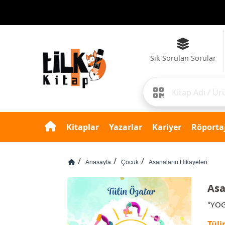
 kaç adet kitap verilecek?
Sık Sorulan Sorular
Kitaplar
Yazarlar
Kariyer
Röportaj
Anasayfa
Çocuk
Asanaların Hikayeleri
Asa
"YOG
Tüli