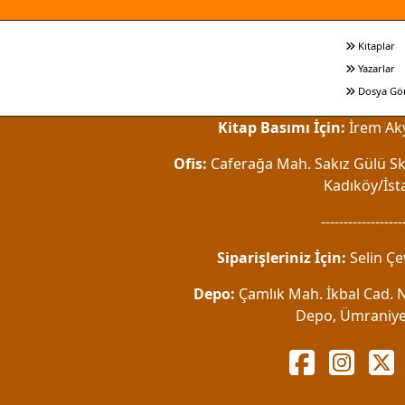
Kitaplar
Yazarlar
Dosya Gö
Kitap Basımı İçin:
İrem Aky
Ofis:
Caferağa Mah. Sakız Gülü Sk.
Kadıköy/İst
------------------
Siparişleriniz İçin:
Selin Çe
Depo:
Çamlık Mah. İkbal Cad. No
Depo, Ümraniye