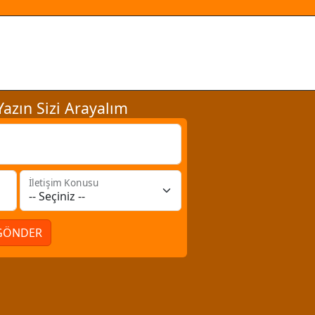
azın Sizi Arayalım
İletişim Konusu
GÖNDER