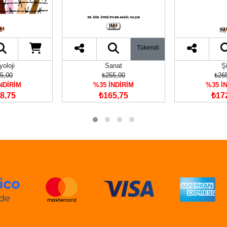
Tükendi
oloji
Sanat
Şi
5,00
₺255,00
₺26
NDİRİM
%35 İNDİRİM
%35 İ
8,75
₺165,75
₺17