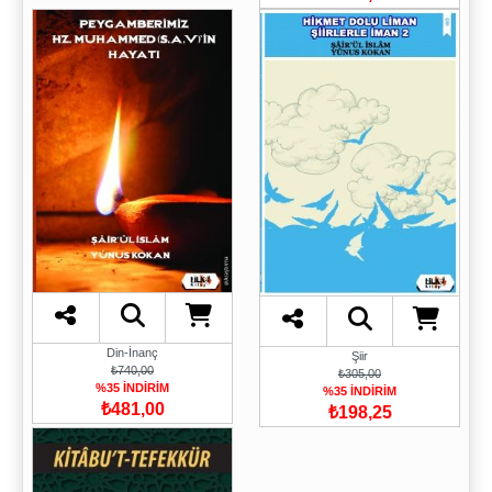
Din-İnanç
Şiir
₺740,00
₺305,00
%35 İNDİRİM
%35 İNDİRİM
₺481,00
₺198,25