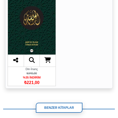
Din-İnanç
₺340,00
%35 İNDİRİM
₺221,00
BENZER KİTAPLAR