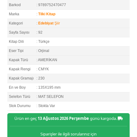
Barkod
: 9789752470477
Marka
:
Tilki Kitap
Kategori
:
Edebiyat
Şiir
Sayfa Sayısı
: 92
Kitap Dili
: Türkçe
Eser Tipi
: Orjinal
Kapak Türü
: AMERİKAN
Kapak Rengi
: CMYK
Kapak Gramajı
: 230
En ve Boy
: 135X195 mm
Selefon Türü
: MAT SELEFON
Stok Durumu
: Stokta Var
Ürün en geç
13 Ağustos 2026 Perşembe
günü kargoda.
Siparişler ile ilgili sorularınız için