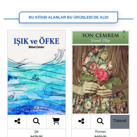
BU KİTABI ALANLAR BU ÜRÜNLERİ DE ALDI
Tükendi
Çocuk
Roman
₺215,00
₺440,00