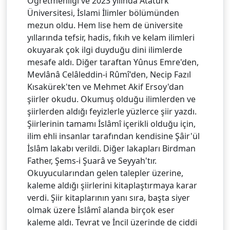
Öğretmenliği ve 2023 yılında Atatürk
Üniversitesi, İslami İlimler bölümünden
mezun oldu. Hem lise hem de üniversite
yıllarında tefsir, hadis, fıkıh ve kelam ilimleri
okuyarak çok ilgi duyduğu dini ilimlerde
mesafe aldı. Diğer taraftan Yûnus Emre'den,
Mevlânâ Celâleddin-i Rûmî'den, Necip Fazıl
Kısakürek'ten ve Mehmet Akif Ersoy'dan
şiirler okudu. Okumuş olduğu ilimlerden ve
şiirlerden aldığı feyizlerle yüzlerce şiir yazdı.
Şiirlerinin tamamı İslâmî içerikli olduğu için,
ilim ehli insanlar tarafından kendisine Şâir'ül
İslâm lakabı verildi. Diğer lakapları Birdman
Father, Şems-i Şuarâ ve Seyyah'tır.
Okuyucularından gelen talepler üzerine,
kaleme aldığı şiirlerini kitaplaştırmaya karar
verdi. Şiir kitaplarının yanı sıra, başta siyer
olmak üzere İslâmî alanda birçok eser
kaleme aldı. Tevrat ve İncil üzerinde de ciddi