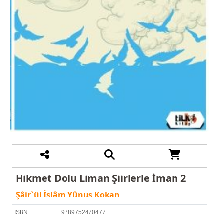
Hikmet Dolu Liman Şiirlerle İman 2
Şâir`ül İslâm Yûnus Kokan
ISBN
: 9789752470477