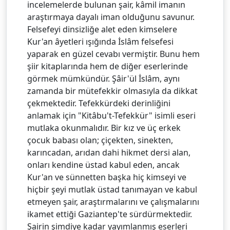
incelemelerde bulunan şair, kâmil imanın
araştırmaya dayalı iman olduğunu savunur.
Felsefeyi dinsizliğe alet eden kimselere
Kur'an âyetleri ışığında İslâm felsefesi
yaparak en güzel cevabı vermiştir. Bunu hem
şiir kitaplarında hem de diğer eserlerinde
görmek mümkündür. Şâir'ül İslâm, aynı
zamanda bir mütefekkir olmasıyla da dikkat
çekmektedir. Tefekkürdeki derinliğini
anlamak için "Kitâbu't-Tefekkür" isimli eseri
mutlaka okunmalıdır. Bir kız ve üç erkek
çocuk babası olan; çiçekten, sinekten,
karıncadan, arıdan dahi hikmet dersi alan,
onları kendine üstad kabul eden, ancak
Kur'an ve sünnetten başka hiç kimseyi ve
hiçbir şeyi mutlak üstad tanımayan ve kabul
etmeyen şair, araştırmalarını ve çalışmalarını
ikamet ettiği Gaziantep'te sürdürmektedir.
Şairin şimdiye kadar yayımlanmış eserleri