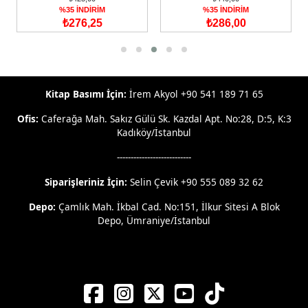
%75 İNDİRİM
%35 İNDİRİM
₺53,75
₺286,00
Kitap Basımı İçin:
İrem Akyol +90 541 189 71 65
Ofis:
Caferağa Mah. Sakız Gülü Sk. Kazdal Apt. No:28, D:5, K:3
Kadıköy/İstanbul
---------------------------
Siparişleriniz İçin:
Selin Çevik +90 555 089 32 62
Depo:
Çamlık Mah. İkbal Cad. No:151, İlkur Sitesi A Blok
Depo, Ümraniye/İstanbul