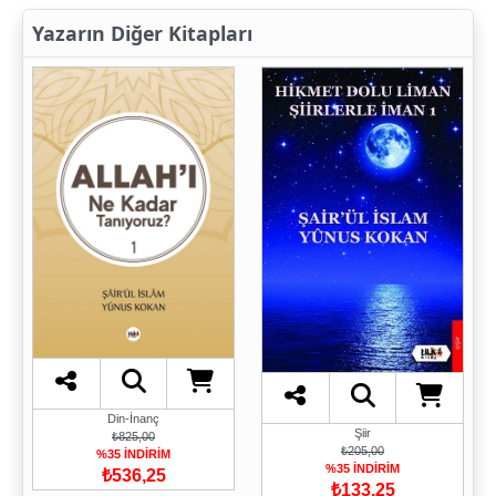
Yazarın Diğer Kitapları
Din-İnanç
Şiir
₺825,00
₺205,00
%35 İNDİRİM
%35 İNDİRİM
₺536,25
₺133,25