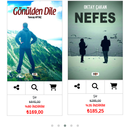
Şiir
Şiir
₺285,00
₺380,00
%35 İNDİRİM
%35 İNDİRİM
₺185,25
₺247,00