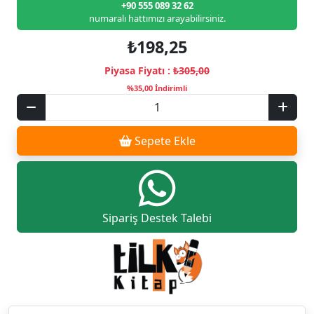
+90 555 089 32 62
numaralı hattımızı arayabilirsiniz.
₺198,25
Piyasa Fiyatı :
₺305,00
%35,00 İndirimli
Sepete Ekle
Sipariş Destek Talebi