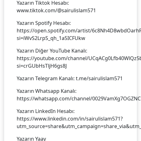
Yazarın Tiktok Hesabı:
www.tiktok.com/@sairulislam571
Yazarın Spotify Hesabı:
https://open.spotify.com/artist/6c8Nh4D8wbdOar
si=iWvS2LrpS_qh_1a5ICFUkw
Yazarın Diğer YouTube Kanalı:
https://youtube.com/channel/UCqACg0Lfb40WlQz
si=crGUbHsTljH6gs8J
Yazarın Telegram Kanalı: t.me/sairulislam571
Yazarın Whatsapp Kanalı:
https://whatsapp.com/channel/0029VamXg7OGZ
Yazarın LinkedIn Hesabı:
https://www.linkedin.com/in/sairulislam571?
utm_source=share&utm_campaign=share_via&utm_
Yazarın Yaay