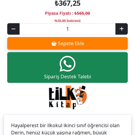
₺367,25
Piyasa Fiyatı :
₺565,00
%35,00 İndirimli
Sepete Ekle
Sipariş Destek Talebi
Hayalperest bir ilkokul ikinci sınıf öğrencisi olan
Derin, henüz küçük yaşına rağmen, büyük