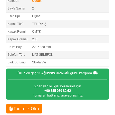
Kategori
:
Çocuk
Sayfa Sayısı
: 24
Eser Tipi
: Orjinal
Kapak Türü
: TEL DİKİŞ
Kapak Rengi
: CMYK
Kapak Gramajı
: 230
En ve Boy
: 220X220 mm
Selefon Türü
: MAT SELEFON
Stok Durumu
: Stokta Var
Ürün en geç
11 Ağustos 2026 Salı
günü kargoda.
Siparişler ile ilgili sorularınız için
+90 555 089 32 62
numaralı hattımızı arayabilirsiniz.
Tadımlık Oku