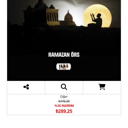
Diğer
₺445,00
%35 İNDİRİM
₺289,25