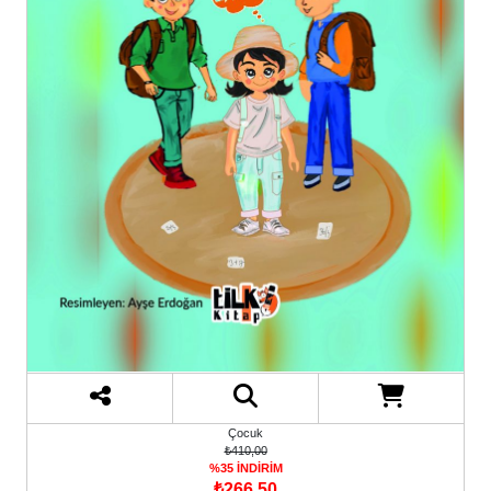
Çocuk
₺410,00
%35 İNDİRİM
₺266,50