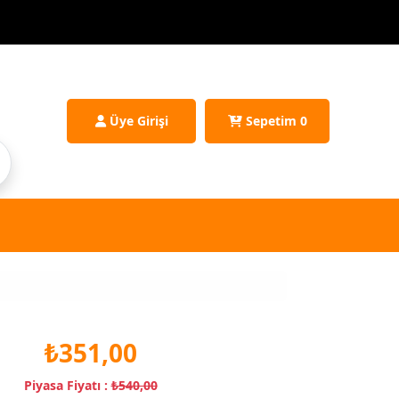
Üye Girişi
Sepetim
0
₺351,00
Piyasa Fiyatı :
₺540,00