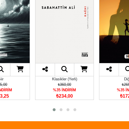
iir
Klasikler (Yerli)
Di
5,00
₺360,00
₺26
NDİRİM
%35 İNDİRİM
%35 İ
3,25
₺234,00
₺17