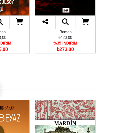
man
Roman
Rom
0,00
₺420,00
₺580
NDİRİM
%35 İNDİRİM
%35 İN
5,00
₺273,00
₺377