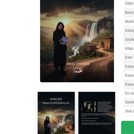
ISBN
Bark
Mark
Kateg
Sayfa
Kitap 
Eser 
Kapa
Kapa
Kapa
En v
Selef
Stok