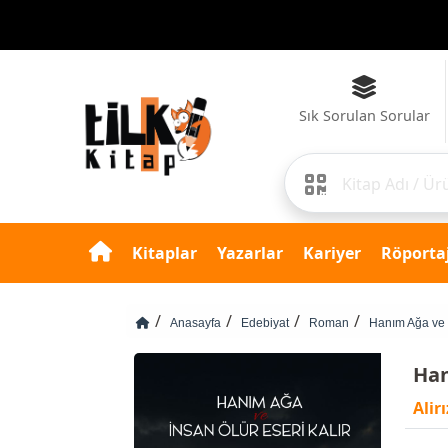
Sık Sorulan Sorular
Kitaplar
Yazarlar
Kariyer
Röportaj
Anasayfa
Edebiyat
Roman
Hanım Ağa ve İ
Han
Alir