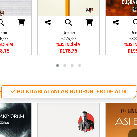
man
Roman
Ro
5,00
₺275,00
₺30
NDİRİM
%35 İNDİRİM
%35 İ
8,75
₺178,75
₺19
BU KİTABI ALANLAR BU ÜRÜNLERİ DE ALDI