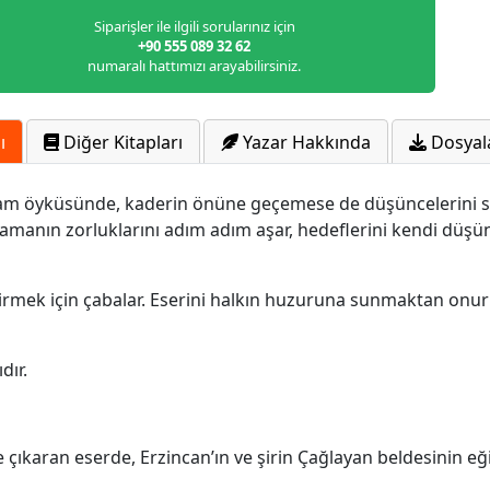
Siparişler ile ilgili sorularınız için
+90 555 089 32 62
numaralı hattımızı arayabilirsiniz.
ı
Diğer Kitapları
Yazar Hakkında
Dosyal
şam öyküsünde, kaderin önüne geçemese de düşüncelerini 
e zamanın zorluklarını adım adım aşar, hedeflerini kendi düşü
tirmek için çabalar. Eserini halkın huzuruna sunmaktan onur
dır.
e çıkaran eserde, Erzincan’ın ve şirin Çağlayan beldesinin eğ