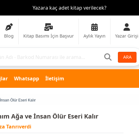
Yazara kaç adet kitap verilecek?
Blog
Kitap Basımı İçin Başvur
Aylık Yayın
Yazar Girişi
ARA
lar
Whatsapp
İletişim
nsan Ölür Eseri Kalır
ım Ağa ve İnsan Ölür Eseri Kalır
ıza Tanrıverdi