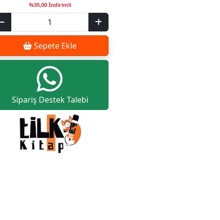
%35,00 İndirimli
Sepete Ekle
Sipariş Destek Talebi