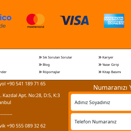
Sık Sorulan Sorular
Kariyer
Blog
Yazar Girişi
nder
Röportajlar
Kitap Basımı
ol +90 541 189 71 65
Numaranızı Y
 Kazdal Apt. No:28, D:5, K:3
anbul
Adınız Soyadınız
---------
Telefon Numaranız
vik +90 555 089 32 62