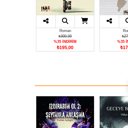
Tükendi
oman
Roman
Ro
65,00
₺300,00
₺27
İNDİRİM
%35 İNDİRİM
%35 İ
37,25
₺195,00
₺17