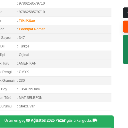
: 9786258579710
od
: 9786258579710
a
:
Tilki Kitap
ori
:
Edebiyat
Roman
 Sayısı
: 347
Dili
: Türkçe
Tipi
: Orjinal
k Türü
: AMERİKAN
k Rengi
: CMYK
k Gramajı
: 230
e Boy
: 135X195 mm
on Türü
: MAT SELEFON
 Durumu
: Stokta Var
Ürün en geç
09 Ağustos 2026 Pazar
günü kargoda.