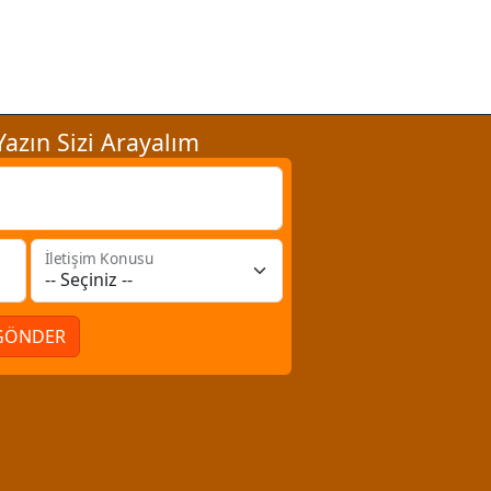
azın Sizi Arayalım
İletişim Konusu
GÖNDER