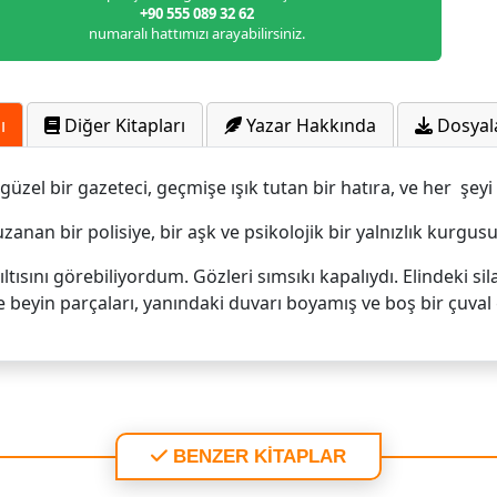
+90 555 089 32 62
numaralı hattımızı arayabilirsiniz.
ı
Diğer Kitapları
Yazar Hakkında
Dosyal
 güzel bir gazeteci, geçmişe ışık tutan bir hatıra, ve her şey
nan bir polisiye, bir aşk ve psikolojik bir yalnızlık kurgusu
tısını görebiliyordum. Gözleri sımsıkı kapalıydı. Elindeki sil
 beyin parçaları, yanındaki duvarı boyamış ve boş bir çuval
BENZER KİTAPLAR