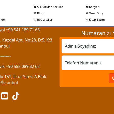
Sık Sorulan Sorular
Kariyer
Blog
Yazar Girişi
nder
Röportajlar
Kitap Basımı
ol +90 541 189 71 65
Numaranızı Y
 Kazdal Apt. No:28, D:5, K:3
anbul
Adınız Soyadınız
---------
Telefon Numaranız
vik +90 555 089 32 62
:151, İlkur Sitesi A Blok
/İstanbul