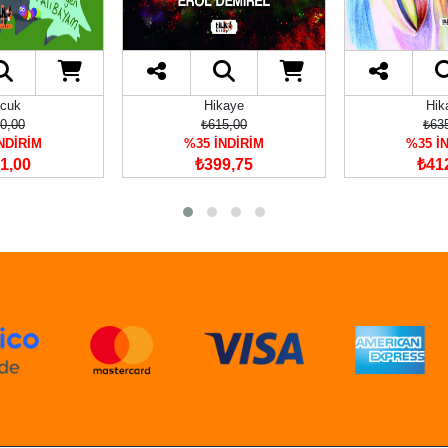
cuk
Hikaye
Hik
0,00
₺615,00
₺63
NDİRİM
%35 İNDİRİM
%35 İ
1,00
₺399,75
₺41