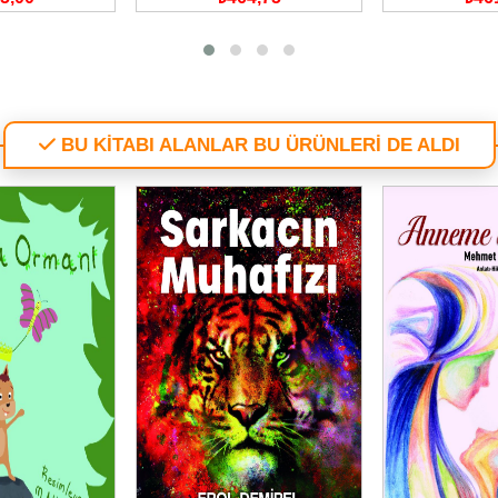
BU KİTABI ALANLAR BU ÜRÜNLERİ DE ALDI