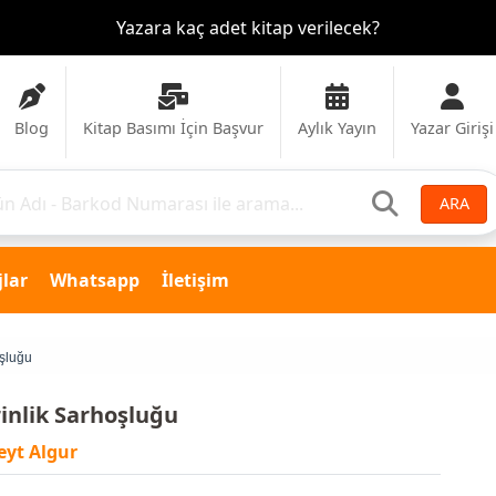
Yazara kaç adet kitap verilecek?
Blog
Kitap Basımı İçin Başvur
Aylık Yayın
Yazar Girişi
ARA
lar
Whatsapp
İletişim
oşluğu
inlik Sarhoşluğu
yt Algur