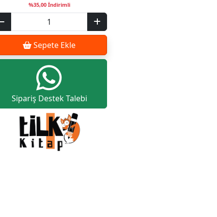
%35,00 İndirimli
Sepete Ekle
Sipariş Destek Talebi