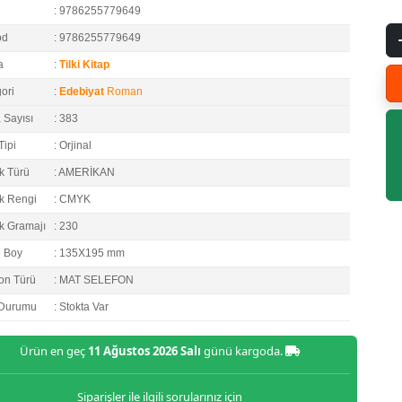
: 9786255779649
od
: 9786255779649
a
:
Tilki Kitap
ori
:
Edebiyat
Roman
 Sayısı
: 383
Tipi
: Orjinal
k Türü
: AMERİKAN
k Rengi
: CMYK
k Gramajı
: 230
e Boy
: 135X195 mm
on Türü
: MAT SELEFON
 Durumu
: Stokta Var
Ürün en geç
11 Ağustos 2026 Salı
günü kargoda.
Siparişler ile ilgili sorularınız için