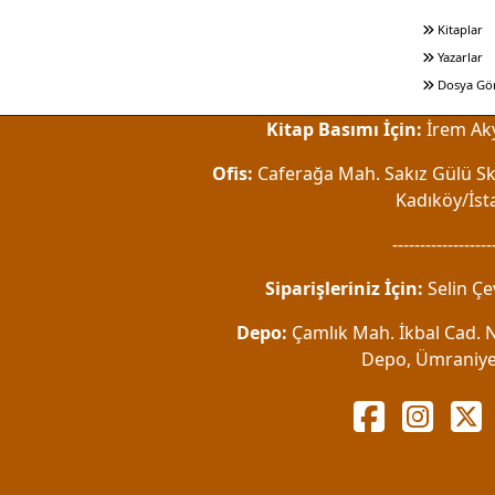
Kitaplar
Yazarlar
Dosya Gö
Kitap Basımı İçin:
İrem Aky
Ofis:
Caferağa Mah. Sakız Gülü Sk.
Kadıköy/İst
------------------
Siparişleriniz İçin:
Selin Çe
Depo:
Çamlık Mah. İkbal Cad. No
Depo, Ümraniye