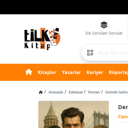
Sık Sorulan Sorular
Kitaplar
Yazarlar
Kariyer
Röportaj
Anasayfa
Edebiyat
Roman
Derinlik Sarh
Der
Cüne