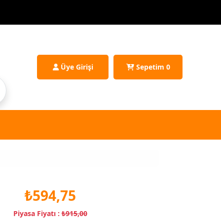
Üye Girişi
Sepetim
0
₺594,75
Piyasa Fiyatı :
₺915,00