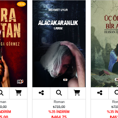
YENİ
man
Roman
Ro
0,00
₺715,00
₺71
NDİRİM
%35 İNDİRİM
%35 İ
5,00
₺464,75
₺46