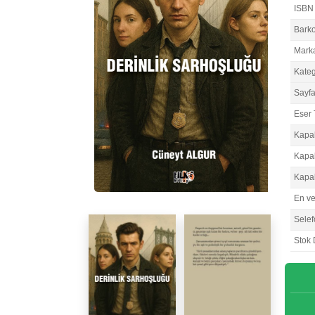
ISBN
Bark
Mark
Kateg
Sayfa
Eser 
Kapa
Kapa
Kapa
En v
Selef
Stok