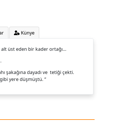
ar
Künye
i alt üst eden bir kader ortağı…
.
ahı şakağına dayadı ve tetiği çekti.
 gibi yere düşmüştü. “