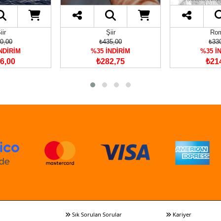
iir
Şiir
Ro
0,00
₺435,00
₺33
NDİRİM
%35 İNDİRİM
%35 İ
6,00
₺282,75
₺21
Sık Sorulan Sorular
Kariyer