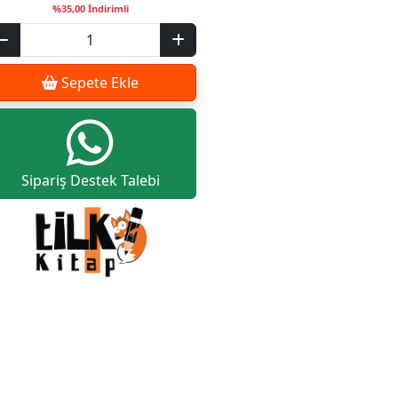
%35,00 İndirimli
Sepete Ekle
Sipariş Destek Talebi