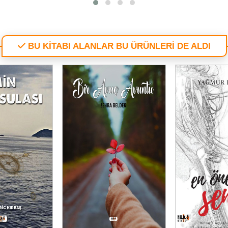
BU KİTABI ALANLAR BU ÜRÜNLERİ DE ALDI