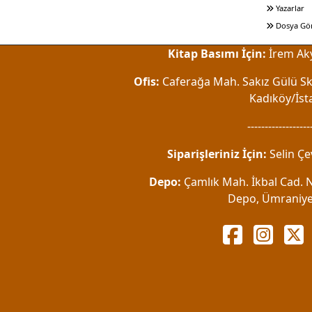
Yazarlar
Dosya Gö
Kitap Basımı İçin:
İrem Aky
Ofis:
Caferağa Mah. Sakız Gülü Sk.
Kadıköy/İst
------------------
Siparişleriniz İçin:
Selin Çe
Depo:
Çamlık Mah. İkbal Cad. No
Depo, Ümraniye