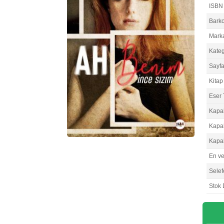
ISBN
Bark
Mark
Kateg
Sayfa
Kitap 
Eser 
Kapa
Kapa
Kapa
En v
Selef
Stok