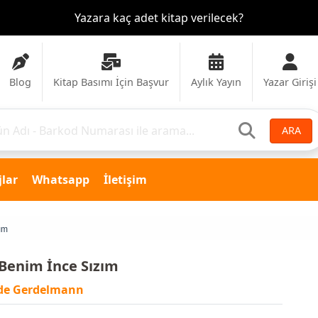
Yazara kaç adet kitap verilecek?
Blog
Kitap Basımı İçin Başvur
Aylık Yayın
Yazar Girişi
ARA
lar
Whatsapp
İletişim
ım
Benim İnce Sızım
ide Gerdelmann