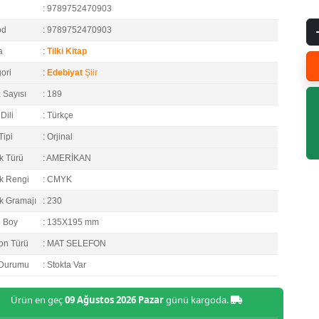
: 9789752470903
od
: 9789752470903
a
:
Tilki Kitap
ori
:
Edebiyat
Şiir
 Sayısı
: 189
Dili
: Türkçe
Tipi
: Orjinal
k Türü
: AMERİKAN
k Rengi
: CMYK
k Gramajı
: 230
e Boy
: 135X195 mm
on Türü
: MAT SELEFON
 Durumu
: Stokta Var
Ürün en geç
09 Ağustos 2026 Pazar
günü kargoda.