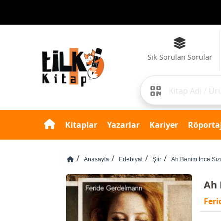
Sık Sorulan Sorular
Kitaplar
Yazarlar
Kariyer
Röportaj
Anasayfa
Edebiyat
Şiir
Ah Benim İnce Sız
Ah 
Fer