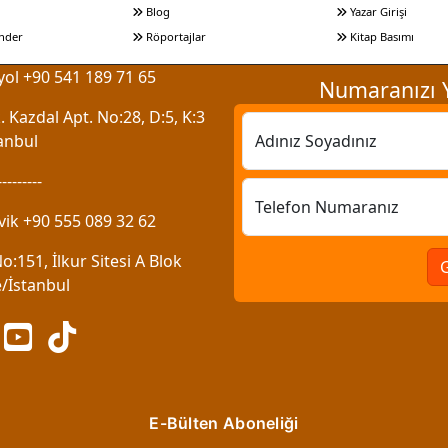
Blog
Yazar Girişi
nder
Röportajlar
Kitap Basımı
ol +90 541 189 71 65
Numaranızı Y
 Kazdal Apt. No:28, D:5, K:3
anbul
Adınız Soyadınız
---------
Telefon Numaranız
vik +90 555 089 32 62
:151, İlkur Sitesi A Blok
/İstanbul
E-Bülten Aboneliği