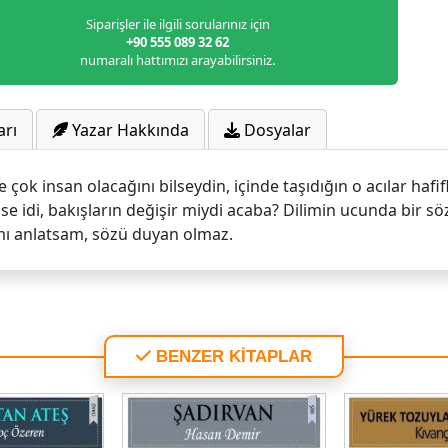
Siparişler ile ilgili sorularınız için
+90 555 089 32 62
numaralı hattımızı arayabilirsiniz.
arı
Yazar Hakkında
Dosyalar
çok insan olacağını bilseydin, içinde taşıdığın o acılar ha
nse idi, bakışların değişir miydi acaba? Dilimin ucunda bir söz
mı anlatsam, sözü duyan olmaz.
BENZER KİTAPLAR