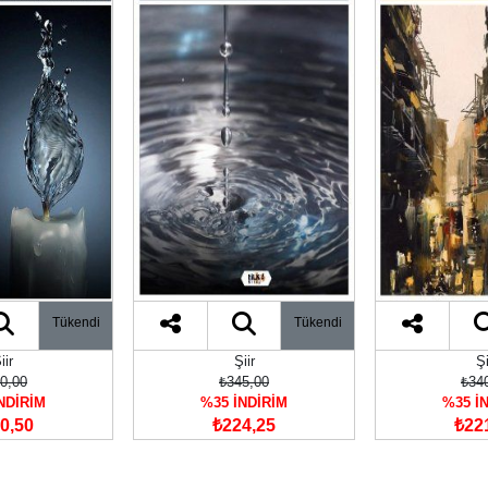
Tükendi
Tükendi
iir
Şiir
Şi
0,00
₺345,00
₺34
NDİRİM
%35 İNDİRİM
%35 İ
0,50
₺224,25
₺22