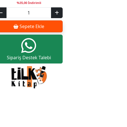
%35,00 İndirimli
Sepete Ekle
Sipariş Destek Talebi