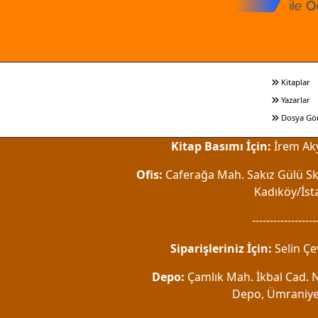
Kitaplar
Yazarlar
Dosya Gö
Kitap Basımı İçin:
İrem Aky
Ofis:
Caferağa Mah. Sakız Gülü Sk.
Kadıköy/İst
------------------
Siparişleriniz İçin:
Selin Çe
Depo:
Çamlık Mah. İkbal Cad. No
Depo, Ümraniye