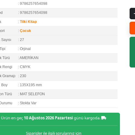
: 9786257654098
od
: 9786257654098
a
:
Tilki Kitap
ori
:
Çocuk
 Sayısı
: 27
Tipi
: Orjinal
k Türü
: AMERİKAN
k Rengi
: CMYK
k Gramajı
: 230
e Boy
: 135X195 mm
on Türü
: MAT SELEFON
 Durumu
: Stokta Var
Ürün en geç
10 Ağustos 2026 Pazartesi
günü kargoda.
Siparişler ile ilgili sorularınız için