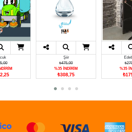
cuk
Şiir
Edeb
5,00
₺475,00
₺27
NDİRİM
%35 İNDİRİM
%35 İ
2,25
₺308,75
₺17