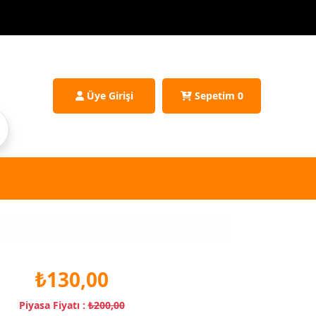
Üye Girişi
Sepetim
0
₺130,00
Piyasa Fiyatı :
₺200,00