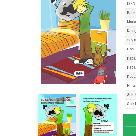
ISBN
Bark
Mark
Kateg
Sayfa
Eser 
Kapa
Kapa
Kapa
En v
Selef
Stok