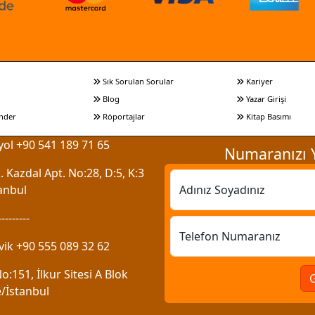
Sık Sorulan Sorular
Kariyer
Blog
Yazar Girişi
nder
Röportajlar
Kitap Basımı
ol +90 541 189 71 65
Numaranızı Y
 Kazdal Apt. No:28, D:5, K:3
anbul
Adınız Soyadınız
---------
Telefon Numaranız
vik +90 555 089 32 62
:151, İlkur Sitesi A Blok
/İstanbul