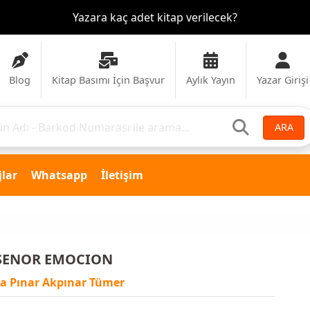
Yazara kaç adet kitap verilecek?
Blog
Kitap Basımı İçin Başvur
Aylık Yayın
Yazar Girişi
ARA
lar
Whatsapp
İletişim
 SENOR EMOCION
a Pınar Akpınar Tümer