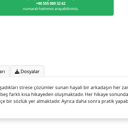
+90 555 089 32 62
numaralı hattımızı arayabilirsiniz.
arı
Dosyalar
şadıkları strese çözümler sunan hayali bir arkadaşın her za
eş farklı kısa hikayeden oluşmaktadır. Her hikaye sonunda, hik
e bir sözlük yer almaktadır. Ayrıca daha sonra pratik yapabi