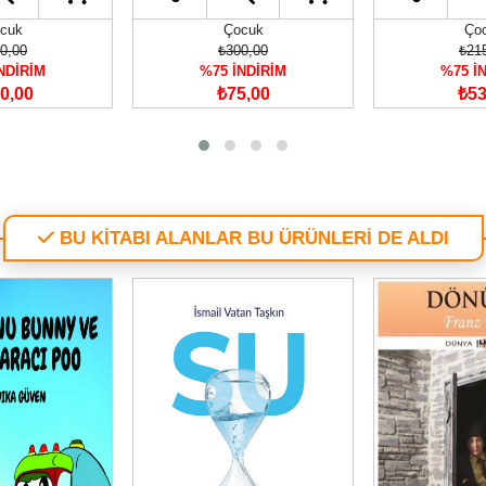
cuk
Çocuk
Ço
0,00
₺300,00
₺21
NDİRİM
%75 İNDİRİM
%75 İ
0,00
₺75,00
₺53
BU KİTABI ALANLAR BU ÜRÜNLERİ DE ALDI