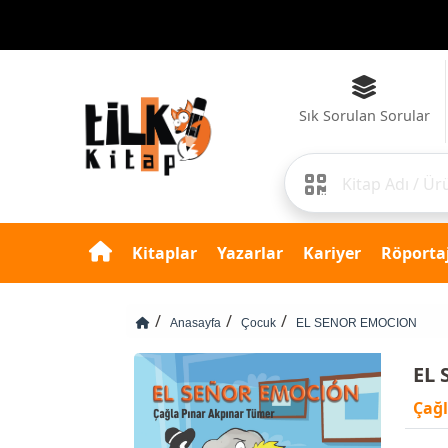
Sık Sorulan Sorular
Kitaplar
Yazarlar
Kariyer
Röportaj
Anasayfa
Çocuk
EL SENOR EMOCION
EL
Çağl