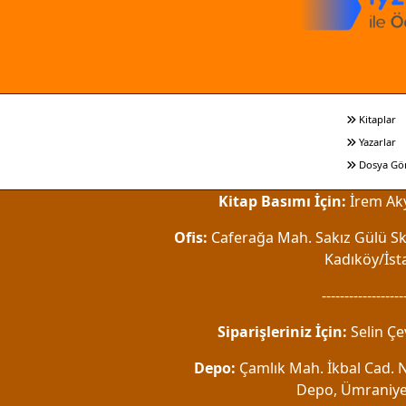
Kitaplar
Yazarlar
Dosya Gö
Kitap Basımı İçin:
İrem Aky
Ofis:
Caferağa Mah. Sakız Gülü Sk.
Kadıköy/İst
------------------
Siparişleriniz İçin:
Selin Çe
Depo:
Çamlık Mah. İkbal Cad. No
Depo, Ümraniye