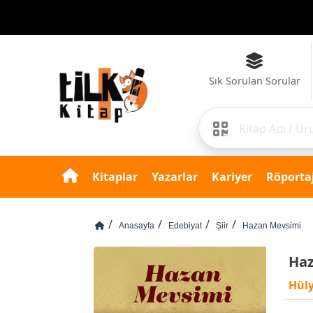
Sık Sorulan Sorular
Kitaplar
Yazarlar
Kariyer
Röportaj
Anasayfa
Edebiyat
Şiir
Hazan Mevsimi
Haz
Hüly