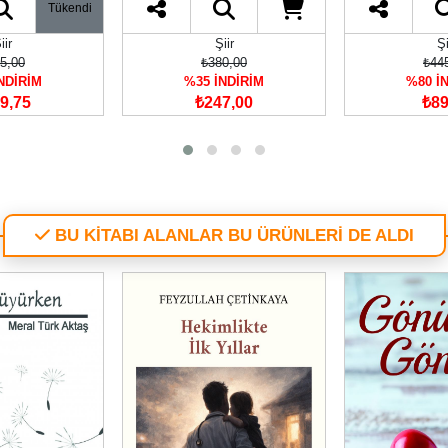
Tükendi
iir
Şiir
Şi
5,00
₺380,00
₺44
NDİRİM
%35 İNDİRİM
%80 İ
9,75
₺247,00
₺89
BU KİTABI ALANLAR BU ÜRÜNLERİ DE ALDI