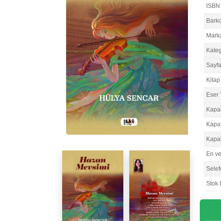
ISBN
Bark
Mark
Kateg
Sayfa
Kitap 
Eser 
Kapa
Kapa
Kapa
En v
Selef
Stok