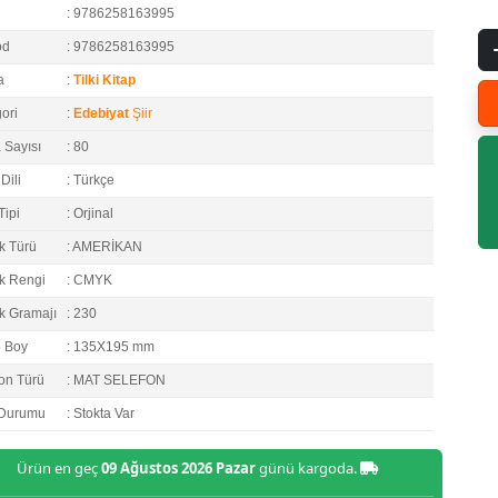
: 9786258163995
od
: 9786258163995
a
:
Tilki Kitap
ori
:
Edebiyat
Şiir
 Sayısı
: 80
Dili
: Türkçe
Tipi
: Orjinal
k Türü
: AMERİKAN
k Rengi
: CMYK
k Gramajı
: 230
e Boy
: 135X195 mm
on Türü
: MAT SELEFON
 Durumu
: Stokta Var
Ürün en geç
09 Ağustos 2026 Pazar
günü kargoda.