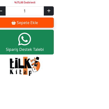
%75,00 İndirimli
Sepete Ekle
Sipariş Destek Talebi