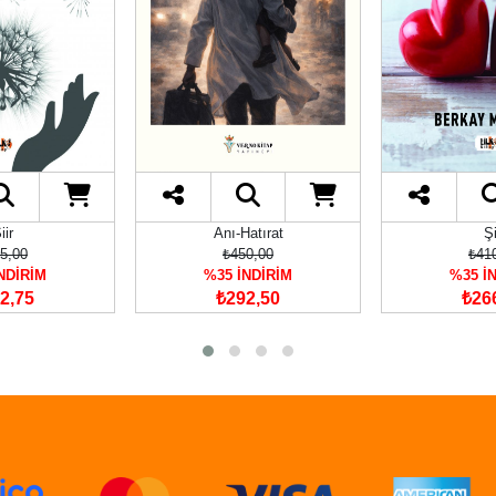
iir
Anı-Hatırat
Şi
5,00
₺450,00
₺41
NDİRİM
%35 İNDİRİM
%35 İ
2,75
₺292,50
₺26