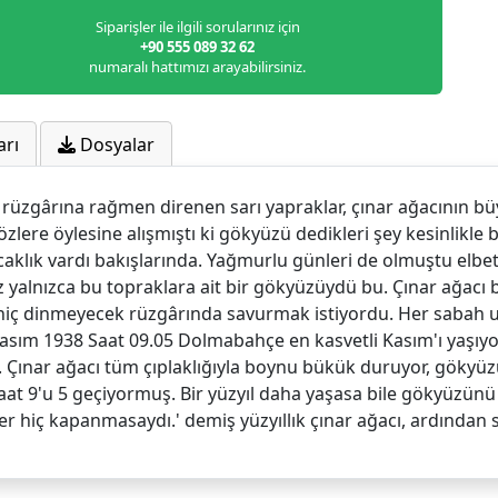
Siparişler ile ilgili sorularınız için
+90 555 089 32 62
numaralı hattımızı arayabilirsiniz.
arı
Dosyalar
rüzgârına rağmen direnen sarı yapraklar, çınar ağacının bü
özlere öylesine alışmıştı ki gökyüzü dedikleri şey kesinlikle 
sıcaklık vardı bakışlarında. Yağmurlu günleri de olmuştu el
alnızca bu topraklara ait bir gökyüzüydü bu. Çınar ağacı bun
n hiç dinmeyecek rüzgârında savurmak istiyordu. Her sabah 
asım 1938 Saat 09.05 Dolmabahçe en kasvetli Kasım'ı yaşıy
.. Çınar ağacı tüm çıplaklığıyla boynu bükük duruyor, göky
aat 9'u 5 geçiyormuş. Bir yüzyıl daha yaşasa bile gökyüzü
r hiç kapanmasaydı.' demiş yüzyıllık çınar ağacı, ardından 