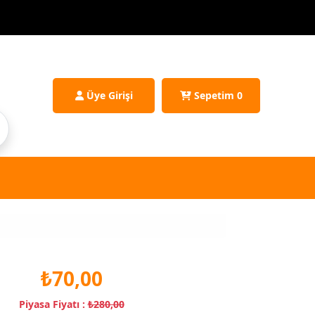
Üye Girişi
Sepetim
0
₺70,00
Piyasa Fiyatı :
₺280,00