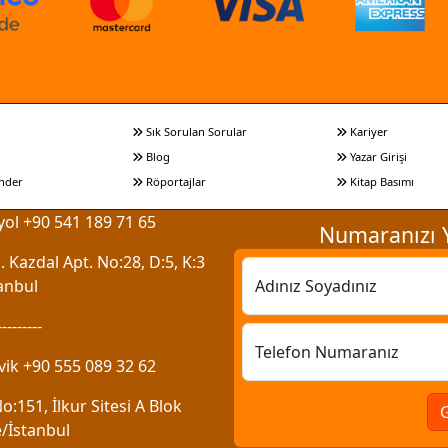
Sık Sorulan Sorular
Kariyer
Blog
Yazar Girişi
nder
Röportajlar
Kitap Basımı
ol +90 541 189 71 65
Numaranızı Y
 Kazdal Apt. No:28, D:5, K:3
anbul
Adınız Soyadınız
---------
Telefon Numaranız
vik +90 555 089 32 62
:151, İlkur Sitesi A Blok
/İstanbul