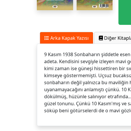
Arka Kapak Yazısı
Diğer Kitapl
9 Kasım 1938 Sonbaharın şiddetle esen 
adeta. Kendisini sevgiyle izleyen mavi g
kimi zaman ise güneşi hissettiren bir 
kimseye göstermemişti. Uçsuz bucaksız y
sonbaharın değil yalnızca bu maviliği
uyanamayacağını anlamıştı çünkü. 10 K
dökülmüş, hüzünle salınıyor etrafında.
güzel tonunu. Çünkü 10 Kasım'mış ve s
söküp beni götürselerdi de o mavi gözle