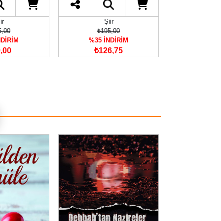
ir
Şiir
Şii
5,00
₺195,00
₺480
NDİRİM
%35 İNDİRİM
%35 İN
,00
₺126,75
₺312