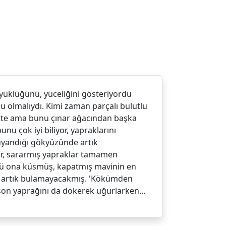
yüklüğünü, yüceliğini gösteriyordu
bu olmalıydı. Kimi zaman parçalı bulutlu
bette ama bunu çınar ağacından başka
u çok iyi biliyor, yapraklarını
uyandığı gökyüzünde artık
or, sararmış yapraklar tamamen
üzü ona küsmüş, kapatmış mavinin en
nü artık bulamayacakmış. 'Kökümden
son yaprağını da dökerek uğurlarken...