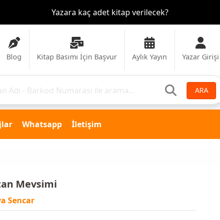
Yazara kaç adet kitap verilecek?
Blog
Kitap Basımı İçin Başvur
Aylık Yayın
Yazar Girişi
ARA
lar
Whatsapp
İletişim
an Mevsimi
a Sencar