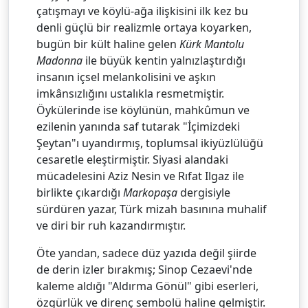
çatışmayı ve köylü-ağa ilişkisini ilk kez bu
denli güçlü bir realizmle ortaya koyarken,
bugün bir kült haline gelen
Kürk Mantolu
Madonna
ile büyük kentin yalnızlaştırdığı
insanın içsel melankolisini ve aşkın
imkânsızlığını ustalıkla resmetmiştir.
Öykülerinde ise köylünün, mahkûmun ve
ezilenin yanında saf tutarak "İçimizdeki
Şeytan"ı uyandırmış, toplumsal ikiyüzlülüğü
cesaretle eleştirmiştir. Siyasi alandaki
mücadelesini Aziz Nesin ve Rıfat Ilgaz ile
birlikte çıkardığı
Markopaşa
dergisiyle
sürdüren yazar, Türk mizah basınına muhalif
ve diri bir ruh kazandırmıştır.
Öte yandan, sadece düz yazıda değil şiirde
de derin izler bırakmış; Sinop Cezaevi'nde
kaleme aldığı "Aldırma Gönül" gibi eserleri,
özgürlük ve direnç sembolü haline gelmiştir.