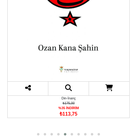
Din-İnanç
₺175,00
%35 İNDİRİM
₺113,75