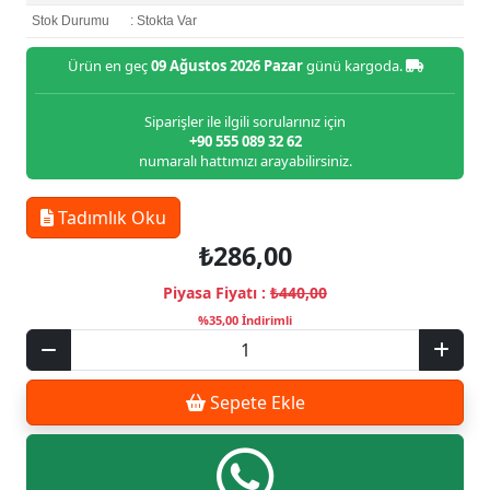
Stok Durumu
: Stokta Var
Ürün en geç
09 Ağustos 2026 Pazar
günü kargoda.
Siparişler ile ilgili sorularınız için
+90 555 089 32 62
numaralı hattımızı arayabilirsiniz.
Tadımlık Oku
₺286,00
Piyasa Fiyatı :
₺440,00
%35,00 İndirimli
Sepete Ekle