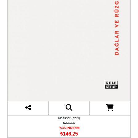
Klasikler (Yerli)
₺225,00
%35 İNDİRİM
₺146,25