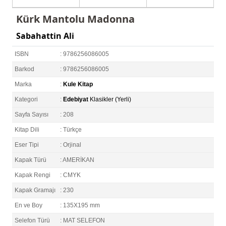
Kürk Mantolu Madonna
Sabahattin Ali
ISBN
: 9786256086005
Barkod
: 9786256086005
Marka
:
Kule Kitap
Kategori
:
Edebiyat
Klasikler (Yerli)
Sayfa Sayısı
: 208
Kitap Dili
: Türkçe
Eser Tipi
: Orjinal
Kapak Türü
: AMERİKAN
Kapak Rengi
: CMYK
Kapak Gramajı
: 230
En ve Boy
: 135X195 mm
Selefon Türü
: MAT SELEFON