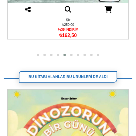
Şiir
₺250,00
%35 İNDİRİM
₺162,50
BU KİTABI ALANLAR BU ÜRÜNLERİ DE ALDI