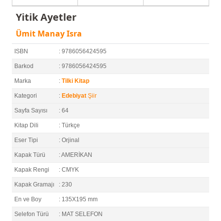
Yitik Ayetler
Ümit Manay Isra
ISBN
: 9786056424595
Barkod
: 9786056424595
Marka
:
Tilki Kitap
Kategori
:
Edebiyat
Şiir
Sayfa Sayısı
: 64
Kitap Dili
: Türkçe
Eser Tipi
: Orjinal
Kapak Türü
: AMERİKAN
Kapak Rengi
: CMYK
Kapak Gramajı
: 230
En ve Boy
: 135X195 mm
Selefon Türü
: MAT SELEFON