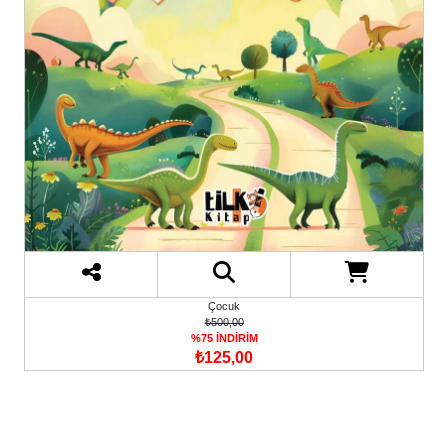
Çocuk
₺500,00
%75 İNDİRİM
₺125,00