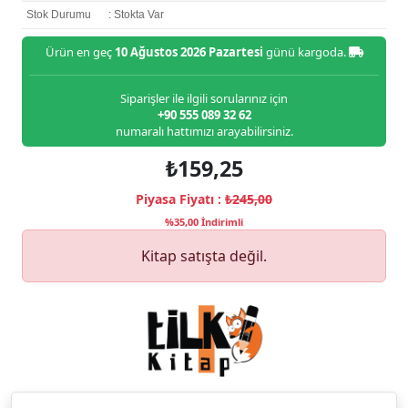
Stok Durumu
: Stokta Var
Ürün en geç
10 Ağustos 2026 Pazartesi
günü kargoda.
Siparişler ile ilgili sorularınız için
+90 555 089 32 62
numaralı hattımızı arayabilirsiniz.
₺159,25
Piyasa Fiyatı :
₺245,00
%35,00 İndirimli
Kitap satışta değil.