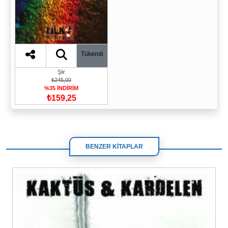
Tükendi
Şiir
₺245,00
%35 İNDİRİM
₺159,25
BENZER KİTAPLAR