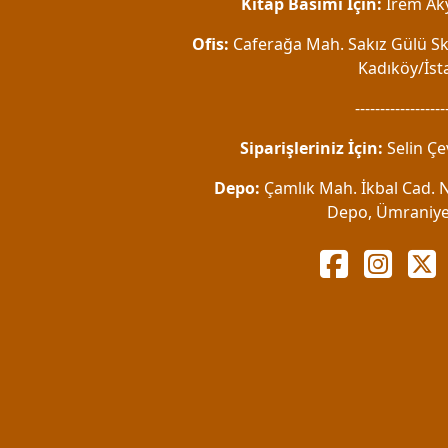
Kitap Basımı İçin:
İrem Aky
Ofis:
Caferağa Mah. Sakız Gülü Sk.
Kadıköy/İst
------------------
Siparişleriniz İçin:
Selin Çe
Depo:
Çamlık Mah. İkbal Cad. No
Depo, Ümraniye