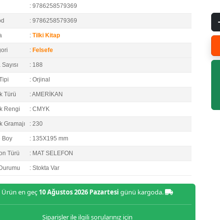
: 9786258579369
od
: 9786258579369
a
:
Tilki Kitap
ori
:
Felsefe
 Sayısı
: 188
Tipi
: Orjinal
k Türü
: AMERİKAN
k Rengi
: CMYK
k Gramajı
: 230
e Boy
: 135X195 mm
on Türü
: MAT SELEFON
 Durumu
: Stokta Var
Ürün en geç
10 Ağustos 2026 Pazartesi
günü kargoda.
Siparişler ile ilgili sorularınız için