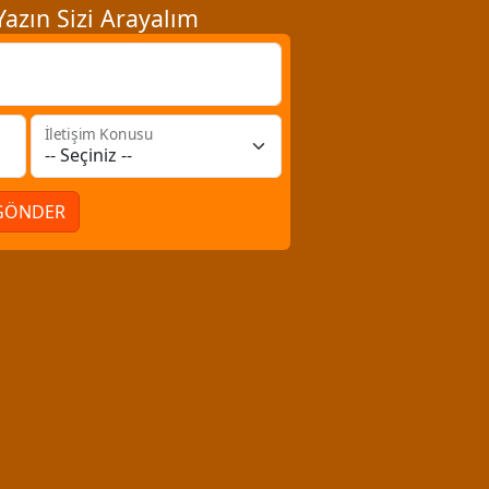
azın Sizi Arayalım
İletişim Konusu
GÖNDER