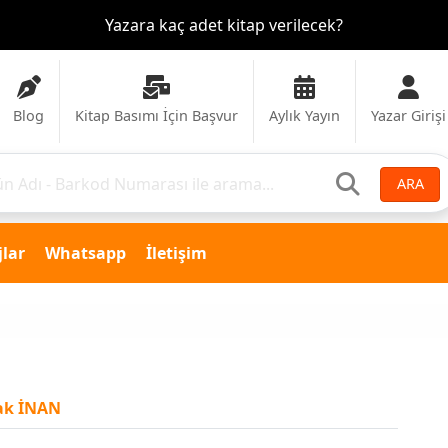
Yazara kaç adet kitap verilecek?
Blog
Kitap Basımı İçin Başvur
Aylık Yayın
Yazar Girişi
ARA
lar
Whatsapp
İletişim
ak İNAN