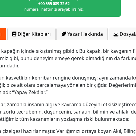
+90 555 089 32 62
numaralı hattımızı arayabilirsiniz.
ı
Diğer Kitapları
Yazar Hakkında
Dosyal
pağın içinde sıkıştırılmış gibidir. Bu kapak, bir kavganın fit
imiz gibi, bunu deneyimlemeye gerek olmadığının da farkın
rumdadır.
ün kasvetli bir kehribar rengine dönüşmüş; aynı zamanda k
değil; bize ait olanı parçalamaya yönelen bir çığdır. Değerler
 adı: “Yapay Zekâlar.”
r, zamanla insanın algı ve kavrama düzeyini etkisizleştirecek
r zorlu tecrübenin, düşüncenin, sanatın, bilimin ve ahlaki değ
 ettiğimiz tüm kazanımların yozlaşma riski bulunmaktadır.
h çizelgesi hazırlanmıştır. Varlığımızı ortaya koyan Akıl, Bil