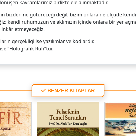
a dönüşen kavramlarımız birlikte ele alınmaktadır.
ın bizden ne götüreceği değil; bizim onlara ne ölçüde kendim
z; kendi ruhumuzun ve aklımızın içinde onlara bir yer açma
e inkâr etmeyeceğiz.
rın gerçekliği ise yazılımlar ve kodlardır.
ise “Holografik Ruh”tur.
BENZER KİTAPLAR