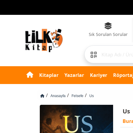
Sık Sorulan Sorular
Kitaplar
Yazarlar
Kariyer
Röportaj
Anasayfa
Felsefe
Us
Us
Bur