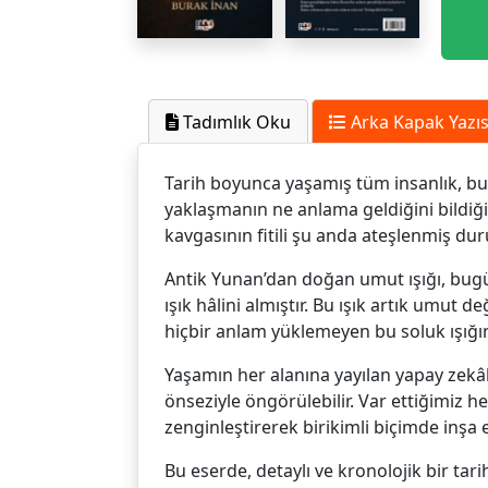
Tadımlık Oku
Arka Kapak Yazıs
Tarih boyunca yaşamış tüm insanlık, bu ka
yaklaşmanın ne anlama geldiğini bildiğ
kavgasının fitili şu anda ateşlenmiş du
Antik Yunan’dan doğan umut ışığı, bug
ışık hâlini almıştır. Bu ışık artık umut 
hiçbir anlam yüklemeyen bu soluk ışığın
Yaşamın her alanına yayılan yapay zekâla
önseziyle öngörülebilir. Var ettiğimiz he
zenginleştirerek birikimli biçimde inşa
Bu eserde, detaylı ve kronolojik bir tari