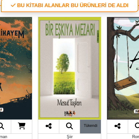
BU KİTABI ALANLAR BU ÜRÜNLERİ DE ALDI
Tükendi
man
Şiir
Ro