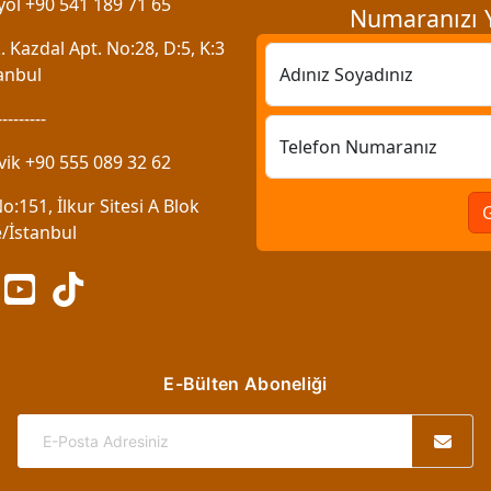
ol +90 541 189 71 65
Numaranızı Y
 Kazdal Apt. No:28, D:5, K:3
anbul
Adınız Soyadınız
---------
Telefon Numaranız
vik +90 555 089 32 62
:151, İlkur Sitesi A Blok
/İstanbul
E-Bülten Aboneliği