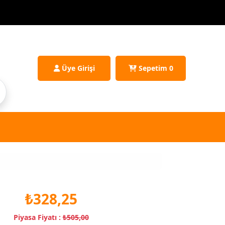
Üye Girişi
Sepetim
0
₺328,25
Piyasa Fiyatı :
₺505,00