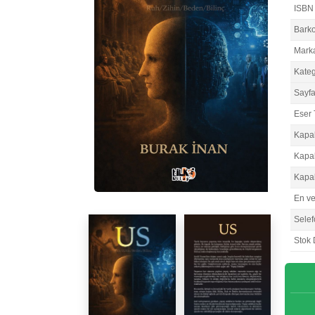
ISBN
Bark
Mark
Kateg
Sayfa
Eser 
Kapa
Kapa
Kapa
En v
Selef
Stok