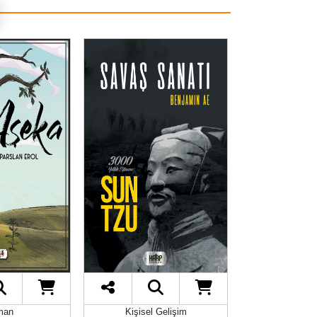
man
Kişisel Gelişim
Şii