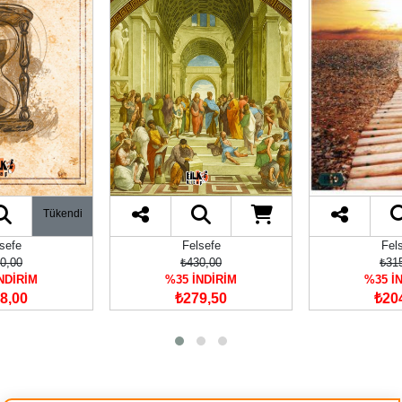
Tükendi
sefe
Felsefe
Fel
0,00
₺430,00
₺31
NDİRİM
%35 İNDİRİM
%35 İ
8,00
₺279,50
₺20