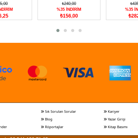
5,00
₺240,00
₺43
NDİRİM
%35 İNDİRİM
%35 İ
6,25
₺156,00
₺28
Sık Sorulan Sorular
Kariyer
Blog
Yazar Girişi
nder
Röportajlar
Kitap Basımı