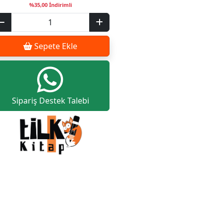
%35,00 İndirimli
Sepete Ekle
Sipariş Destek Talebi