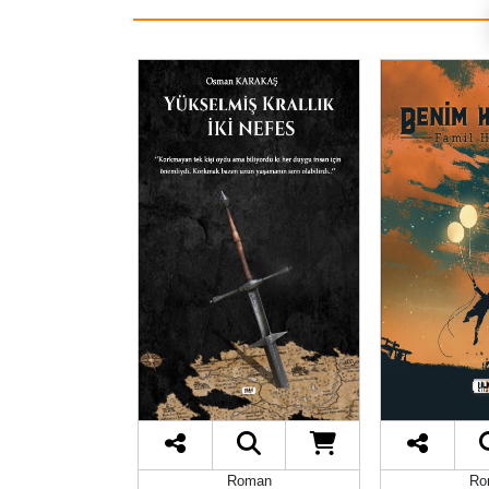
iğer
Roman
Ro