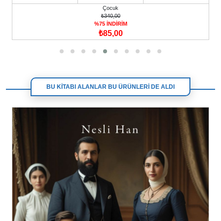
Çocuk
₺340,00
%75 İNDİRİM
₺85,00
BU KİTABI ALANLAR BU ÜRÜNLERİ DE ALDI