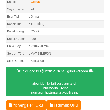
Kategori
:
Çocuk
Sayfa Sayısı
: 24
Eser Tipi
: Orjinal
Kapak Türü
: TEL DİKİŞ
Kapak Rengi
: CMYK
Kapak Gramajı
: 230
En ve Boy
: 220X220 mm
Selefon Türü
: MAT SELEFON
Stok Durumu
: Stokta Var
Ürün en geç
11 Ağustos 2026 Salı
günü kargoda.
Siparişler ile ilgili sorularınız için
+90 555 089 32 62
numaralı hattımızı arayabilirsiniz.
Yönergeleri Oku
Tadımlık Oku