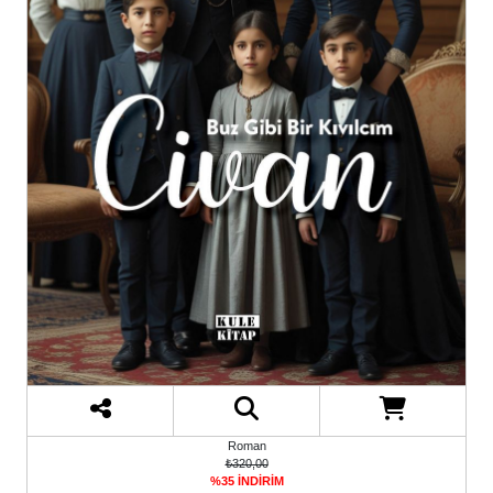
Roman
₺320,00
%35 İNDİRİM