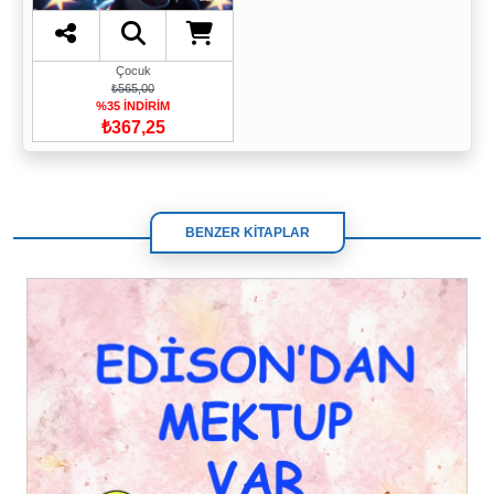
Çocuk
₺565,00
%35 İNDİRİM
₺367,25
BENZER KİTAPLAR