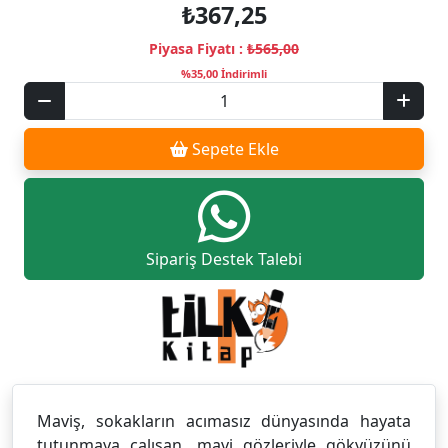
₺367,25
Piyasa Fiyatı :
₺565,00
%35,00 İndirimli
Sepete Ekle
Sipariş Destek Talebi
Maviş, sokakların acımasız dünyasında hayata
tutunmaya çalışan, mavi gözleriyle gökyüzünü