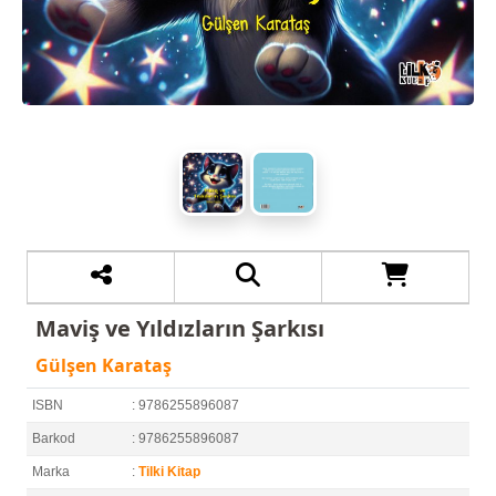
Maviş ve Yıldızların Şarkısı
Gülşen Karataş
ISBN
: 9786255896087
Barkod
: 9786255896087
Marka
:
Tilki Kitap