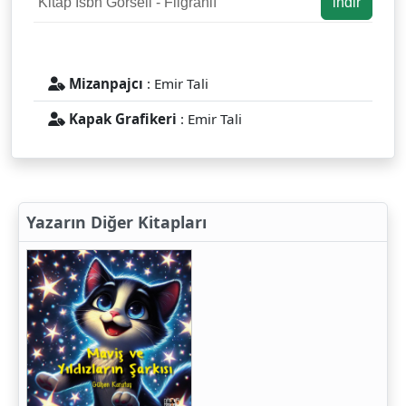
Kitap Isbn Görseli - Fligranlı
indir
Mizanpajcı
: Emir Tali
Kapak Grafikeri
: Emir Tali
Yazarın Diğer Kitapları