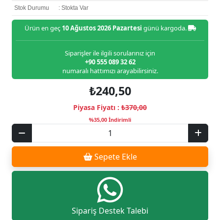
Stok Durumu
: Stokta Var
Ürün en geç
10 Ağustos 2026 Pazartesi
günü kargoda.
Siparişler ile ilgili sorularınız için
+90 555 089 32 62
numaralı hattımızı arayabilirsiniz.
₺240,50
Piyasa Fiyatı :
₺370,00
%35,00 İndirimli
Sepete Ekle
Sipariş Destek Talebi