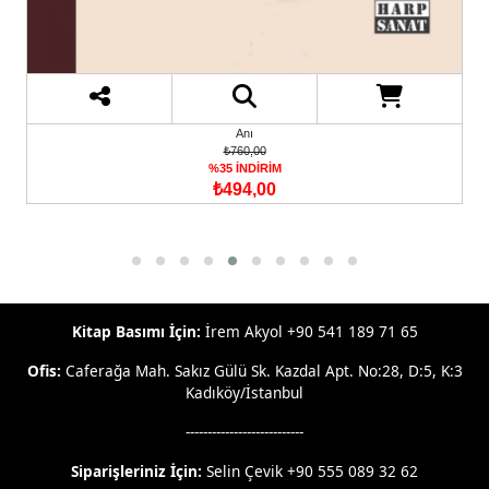
Anı
₺760,00
%35 İNDİRİM
₺494,00
Kitap Basımı İçin:
İrem Akyol +90 541 189 71 65
Ofis:
Caferağa Mah. Sakız Gülü Sk. Kazdal Apt. No:28, D:5, K:3
Kadıköy/İstanbul
---------------------------
Siparişleriniz İçin:
Selin Çevik +90 555 089 32 62