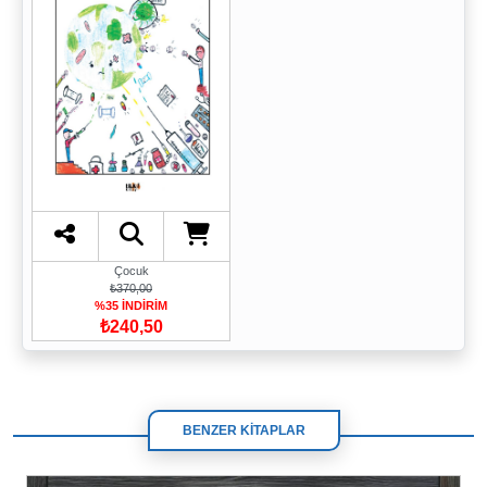
Çocuk
₺370,00
%35 İNDİRİM
₺240,50
BENZER KİTAPLAR