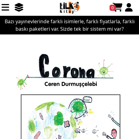
0
Bazı yayınevlerinde farklı isimlerle, farklı fiyatlarla, farklı
baskı paketleri var. Sizde tek bir sistem mi var?