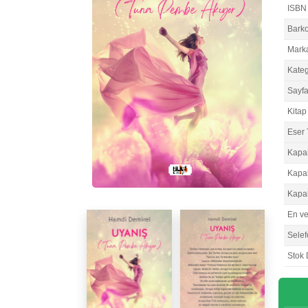
ISBN
Bark
Mark
Kateg
Sayfa
Kitap 
Eser 
Kapa
Kapa
Kapa
En v
Selef
Stok