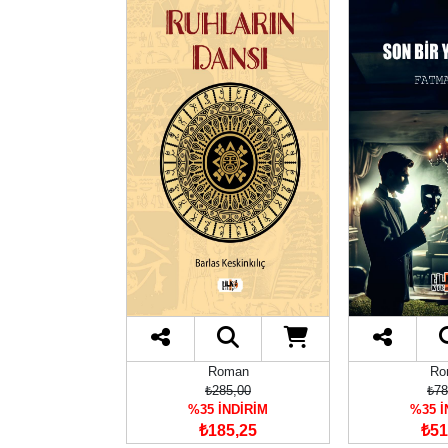
oman
Roman
Ro
00,00
₺285,00
₺78
İNDİRİM
%35 İNDİRİM
%35 İ
20,00
₺185,25
₺51