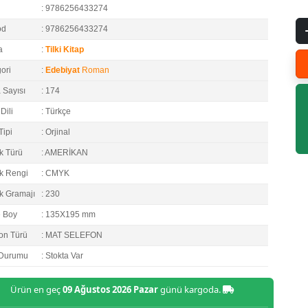
: 9786256433274
od
: 9786256433274
a
:
Tilki Kitap
ori
:
Edebiyat
Roman
 Sayısı
: 174
Dili
: Türkçe
Tipi
: Orjinal
k Türü
: AMERİKAN
k Rengi
: CMYK
k Gramajı
: 230
e Boy
: 135X195 mm
on Türü
: MAT SELEFON
 Durumu
: Stokta Var
Ürün en geç
09 Ağustos 2026 Pazar
günü kargoda.