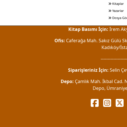
Kitaplar
Yazarlar
Dosya Gö
Kitap Basımı İçin:
İrem Aky
Ofis:
Caferağa Mah. Sakız Gülü Sk.
Kadıköy/İst
------------------
Siparişleriniz İçin:
Selin Çe
Depo:
Çamlık Mah. İkbal Cad. No
Depo, Ümraniye