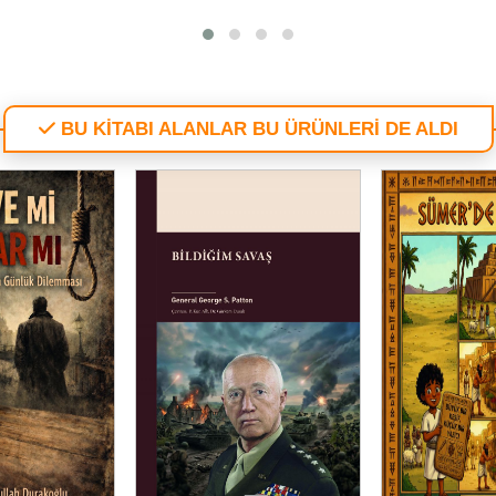
BU KİTABI ALANLAR BU ÜRÜNLERİ DE ALDI