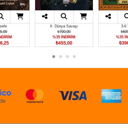
sefe
II. Dünya Savaşı
3-6
5,00
₺700,00
₺60
NDİRİM
%35 İNDİRİM
%35 İ
6,25
₺455,00
₺39