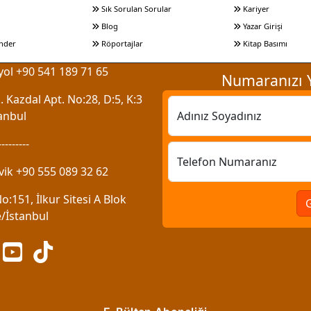
Sık Sorulan Sorular
Kariyer
Blog
Yazar Girişi
nder
Röportajlar
Kitap Basımı
ol +90 541 189 71 65
Numaranızı Y
 Kazdal Apt. No:28, D:5, K:3
anbul
Adınız Soyadınız
---------
Telefon Numaranız
vik +90 555 089 32 62
:151, İlkur Sitesi A Blok
/İstanbul