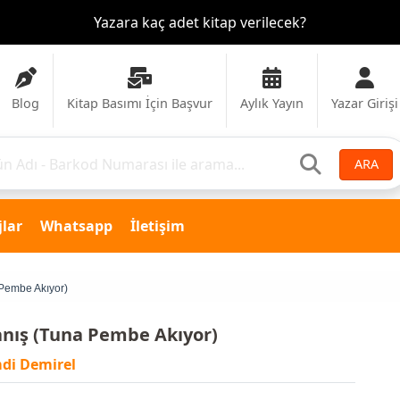
Yazara kaç adet kitap verilecek?
Blog
Kitap Basımı İçin Başvur
Aylık Yayın
Yazar Girişi
ARA
lar
Whatsapp
İletişim
Pembe Akıyor)
nış (Tuna Pembe Akıyor)
di Demirel