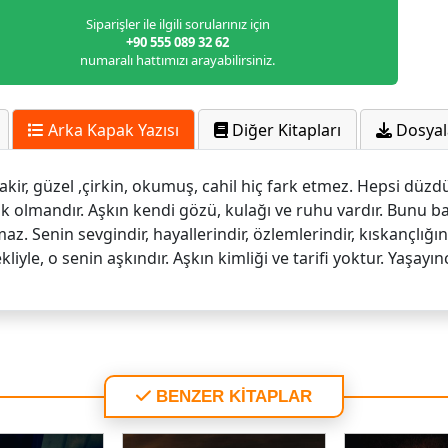
Siparişler ile ilgili sorularınız için
+90 555 089 32 62
numaralı hattımızı arayabilirsiniz.
Arka Kapak Yazısı
Diğer Kitapları
Dosyal
in fakir, güzel ,çirkin, okumuş, cahil hiç fark etmez. Hepsi dü
ık olmandır. Aşkın kendi gözü, kulağı ve ruhu vardır. Bunu 
 Senin sevgindir, hayallerindir, özlemlerindir, kıskançlığındı
liyle, o senin aşkındır. Aşkın kimliği ve tarifi yoktur. Yaşayınc
BENZER KİTAPLAR