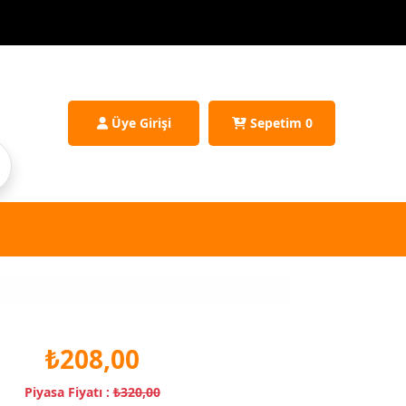
Üye Girişi
Sepetim
0
₺208,00
Piyasa Fiyatı :
₺320,00