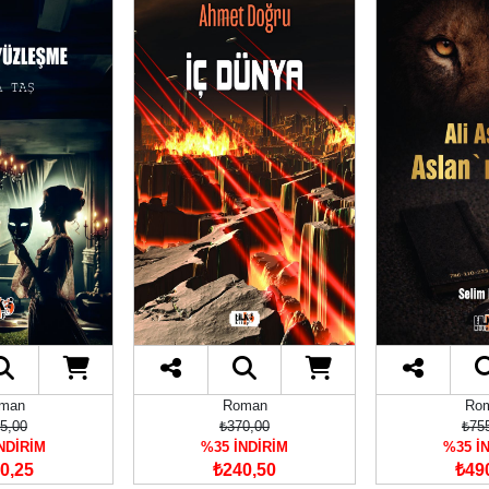
man
Roman
Ro
5,00
₺370,00
₺75
NDİRİM
%35 İNDİRİM
%35 İ
0,25
₺240,50
₺49