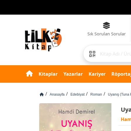
Sık Sorulan Sorular
Kitaplar
Yazarlar
Kariyer
Röportaj
Anasayfa
Edebiyat
Roman
Uyanış (Tuna 
Uya
Ham