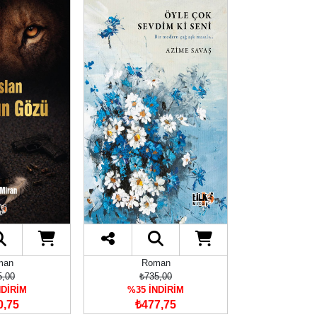
man
Roman
Rom
5,00
₺735,00
₺425
NDİRİM
%35 İNDİRİM
%35 İN
0,75
₺477,75
₺276