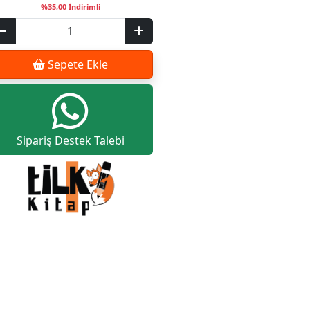
%35,00 İndirimli
Sepete Ekle
Sipariş Destek Talebi