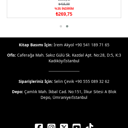
₺415,00
%35 İNDİRİM
₺269,75
Kitap Basımı İçin:
İrem Akyol +90 541 189 71 65
Ofis:
Caferağa Mah. Sakız Gülü Sk. Kazdal Apt. No:28, D:5, K:3
Kadıköy/İstanbul
---------------------------
Siparişleriniz İçin:
Selin Çevik +90 555 089 32 62
Depo:
Çamlık Mah. İkbal Cad. No:151, İlkur Sitesi A Blok
Depo, Ümraniye/İstanbul