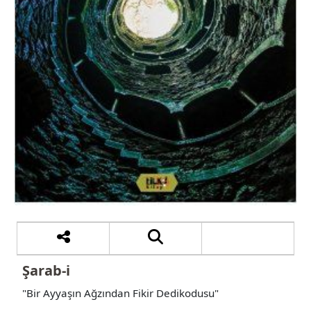
Şarab-i
"Bir Ayyaşın Ağzından Fikir Dedikodusu"