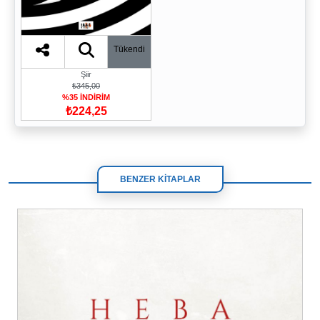
Tükendi
Şiir
₺345,00
%35 İNDİRİM
₺224,25
BENZER KİTAPLAR