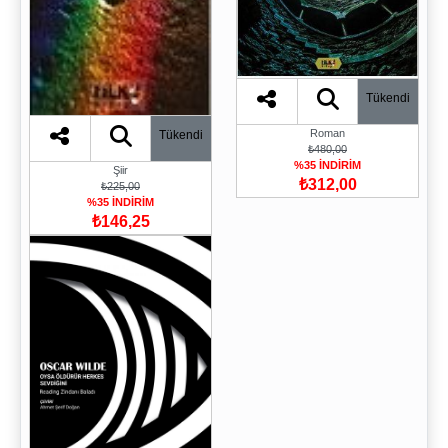
Tükendi
Roman
Tükendi
₺480,00
%35 İNDİRİM
Şiir
₺312,00
₺225,00
%35 İNDİRİM
₺146,25