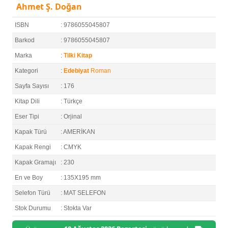
Ahmet Ş. Doğan
ISBN
: 9786055045807
Barkod
: 9786055045807
Marka
:
Tilki Kitap
Kategori
:
Edebiyat
Roman
Sayfa Sayısı
: 176
Kitap Dili
: Türkçe
Eser Tipi
: Orjinal
Kapak Türü
: AMERİKAN
Kapak Rengi
: CMYK
Kapak Gramajı
: 230
En ve Boy
: 135X195 mm
Selefon Türü
: MAT SELEFON
Stok Durumu
: Stokta Var