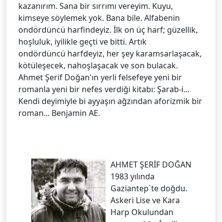
kazanırım. Sana bir sırrımı vereyim. Kuyu,
kimseye söylemek yok. Bana bile. Alfabenin
ondördüncü harfindeyiz. İlk on üç harf; güzellik,
hoşluluk, iyilikle geçti ve bitti. Artık
ondördüncü harfdeyiz, her şey karamsarlaşacak,
kötüleşecek, nahoşlaşacak ve son bulacak.
Ahmet Şerif Doğan'ın yerli felsefeye yeni bir
romanla yeni bir nefes verdiği kitabı: Şarab-i...
Kendi deyimiyle bi ayyaşın ağzından aforizmik bir
roman... Benjamin AE.
AHMET ŞERİF DOĞAN
1983 yılında
Gaziantep`te doğdu.
Askeri Lise ve Kara
Harp Okulundan