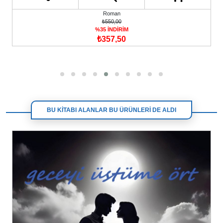
Roman
₺550,00
%35 İNDİRİM
₺357,50
BU KİTABI ALANLAR BU ÜRÜNLERİ DE ALDI