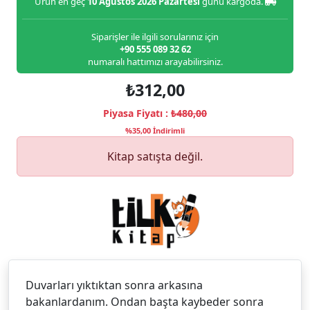
Ürün en geç
10 Ağustos 2026 Pazartesi
günü kargoda.
Siparişler ile ilgili sorularınız için
+90 555 089 32 62
numaralı hattımızı arayabilirsiniz.
₺312,00
Piyasa Fiyatı :
₺480,00
%35,00 İndirimli
Kitap satışta değil.
Duvarları yıktıktan sonra arkasına
bakanlardanım. Ondan başta kaybeder sonra