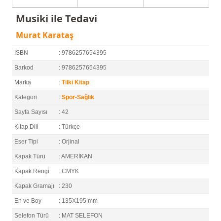
Musiki ile Tedavi
Murat Karataş
ISBN
: 9786257654395
Barkod
: 9786257654395
Marka
:
Tilki Kitap
Kategori
:
Spor-Sağlık
Sayfa Sayısı
: 42
Kitap Dili
: Türkçe
Eser Tipi
: Orjinal
Kapak Türü
: AMERİKAN
Kapak Rengi
: CMYK
Kapak Gramajı
: 230
En ve Boy
: 135X195 mm
Selefon Türü
: MAT SELEFON