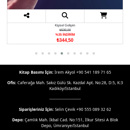
Kişisel Gelişim
₺530,00
%35 İNDİRİM
₺344,50
Kitap Basımı İçin:
İrem Akyol +90 541 189 71 65
Ofis:
Caferağa Mah. Sakız Gülü Sk. Kazdal Apt. No:28, D:5, K:3
Kadıköy/İstanbul
---------------------------
Siparişleriniz İçin:
Selin Çevik +90 555 089 32 62
Depo:
Çamlık Mah. İkbal Cad. No:151, İlkur Sitesi A Blok
Depo, Ümraniye/İstanbul