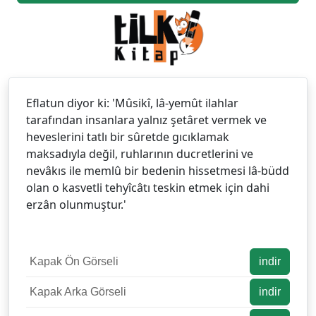
Eflatun diyor ki: 'Mûsikî, lâ-yemût ilahlar
tarafından insanlara yalnız şetâret vermek ve
heveslerini tatlı bir sûretde gıcıklamak
maksadıyla değil, ruhlarının ducretlerini ve
nevâkıs ile memlû bir bedenin hissetmesi lâ-büdd
olan o kasvetli tehyîcâtı teskin etmek için dahi
erzân olunmuştur.'
Kapak Ön Görseli
indir
Kapak Arka Görseli
indir