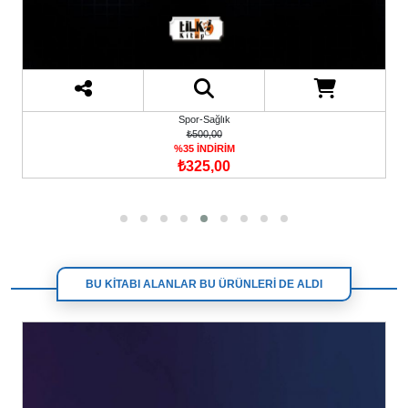
Spor-Sağlık
₺500,00
%35 İNDİRİM
₺325,00
BU KİTABI ALANLAR BU ÜRÜNLERİ DE ALDI