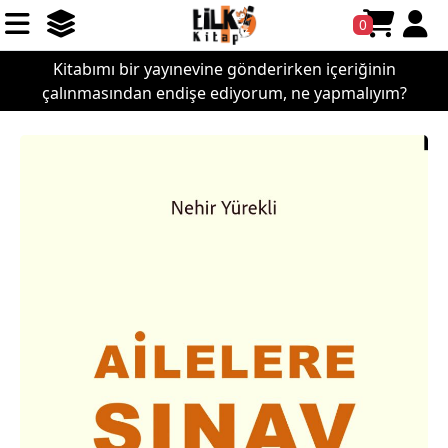
0
Kitabımı bir yayınevine gönderirken içeriğinin
çalınmasından endişe ediyorum, ne yapmalıyım?