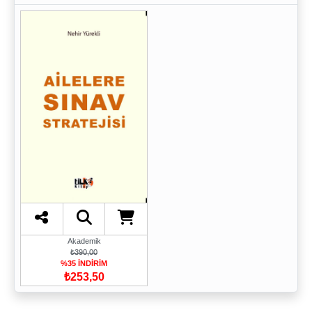
Akademik
₺390,00
%35 İNDİRİM
₺253,50