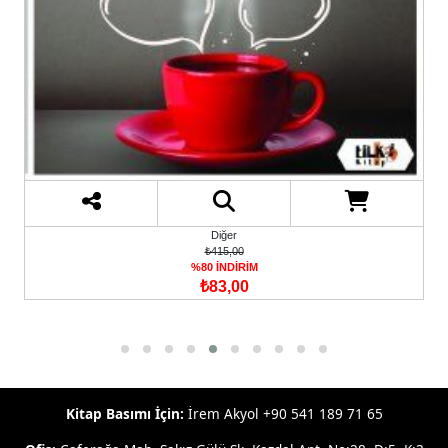
Diğer
₺415,00
%80 İNDİRİM
₺83,00
Kitap Basımı İçin:
İrem Akyol +90 541 189 71 65