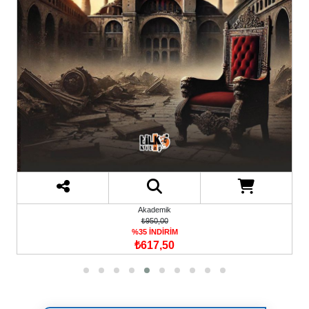
Akademik
₺950,00
%35 İNDİRİM
₺617,50