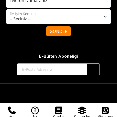
Telefon Numaranız
İletişim Konusu
GÖNDER
E-Bülten Aboneliği
© 2017-2026 Tilki Kitap Yayınevi
Web Sitemiz Kitapsoft Yayınevi Otomasyon Sistemini Kullanmaktadır.
Ara
Sss
Kitaplar
Kategoriler
Whatsapp