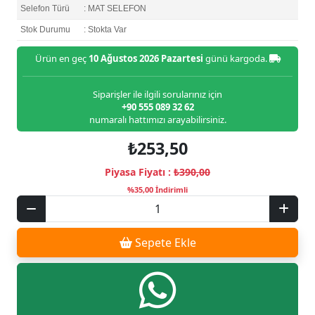
Selefon Türü
: MAT SELEFON
Stok Durumu
: Stokta Var
Ürün en geç
10 Ağustos 2026 Pazartesi
günü kargoda.
Siparişler ile ilgili sorularınız için
+90 555 089 32 62
numaralı hattımızı arayabilirsiniz.
₺253,50
Piyasa Fiyatı :
₺390,00
%35,00 İndirimli
Sepete Ekle