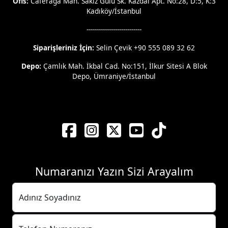
Ofis:
Caferağa Mah. Sakız Gülü Sk. Kazdal Apt. No:28, D:5, K:3
Kadıköy/İstanbul
---------------------------
Siparişleriniz İçin:
Selin Çevik +90 555 089 32 62
Depo:
Çamlık Mah. İkbal Cad. No:151, İlkur Sitesi A Blok
Depo, Ümraniye/İstanbul
Numaranızı Yazın Sizi Arayalım
Adınız Soyadınız