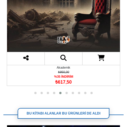
Akademik
₺950,00
%35 İNDİRİM
₺617,50
BU KİTABI ALANLAR BU ÜRÜNLERİ DE ALDI