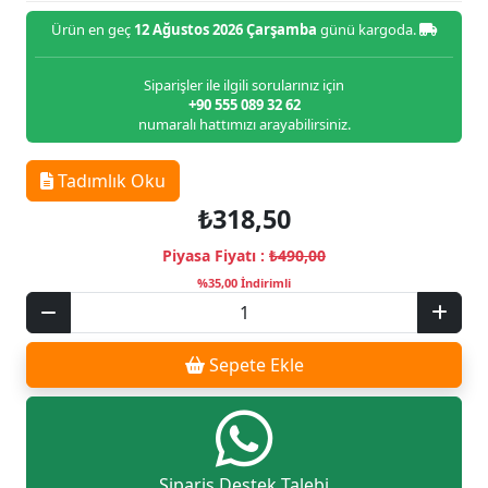
Ürün en geç
12 Ağustos 2026 Çarşamba
günü kargoda.
Siparişler ile ilgili sorularınız için
+90 555 089 32 62
numaralı hattımızı arayabilirsiniz.
Tadımlık Oku
₺318,50
Piyasa Fiyatı :
₺490,00
%35,00 İndirimli
Sepete Ekle
Sipariş Destek Talebi