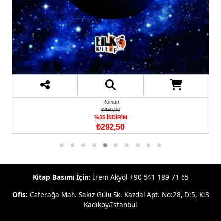
Roman
₺450,00
%35 İNDİRİM
₺292,50
Kitap Basımı İçin:
İrem Akyol +90 541 189 71 65
Ofis:
Caferağa Mah. Sakız Gülü Sk. Kazdal Apt. No:28, D:5, K:3
Kadıköy/İstanbul