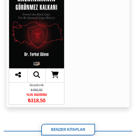
Akademik
₺490,00
%35 İNDİRİM
₺318,50
BENZER KİTAPLAR