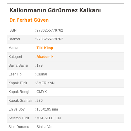
Kalkınmanın Görünmez Kalkanı
Dr. Ferhat Güven
ISBN
: 9786255779762
Barkod
: 9786255779762
Marka
:
Tilki Kitap
Kategori
:
Akademik
Sayfa Sayısı
: 179
Eser Tipi
: Orjinal
Kapak Türü
: AMERİKAN
Kapak Rengi
: CMYK
Kapak Gramajı
: 230
En ve Boy
: 135X195 mm
Selefon Türü
: MAT SELEFON
Stok Durumu
: Stokta Var