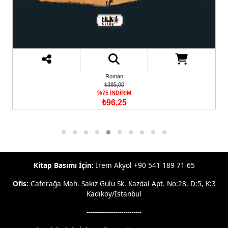
Roman
₺385,00
%75 İNDİRİM
₺96,25
Kitap Basımı İçin:
İrem Akyol +90 541 189 71 65
Ofis:
Caferağa Mah. Sakız Gülü Sk. Kazdal Apt. No:28, D:5, K:3
Kadıköy/İstanbul
---------------------------