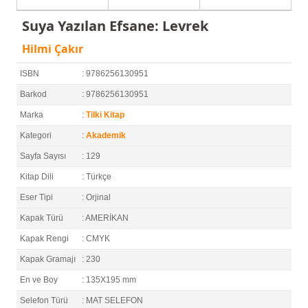
Suya Yazılan Efsane: Levrek
Hilmi Çakır
ISBN
: 9786256130951
Barkod
: 9786256130951
Marka
:
Tilki Kitap
Kategori
:
Akademik
Sayfa Sayısı
: 129
Kitap Dili
: Türkçe
Eser Tipi
: Orjinal
Kapak Türü
: AMERİKAN
Kapak Rengi
: CMYK
Kapak Gramajı
: 230
En ve Boy
: 135X195 mm
Selefon Türü
: MAT SELEFON