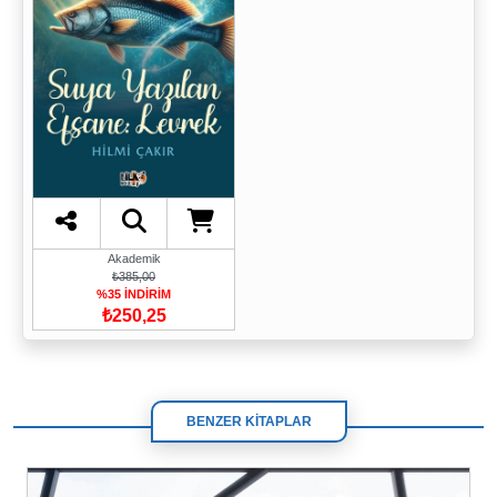
Akademik
₺385,00
%35 İNDİRİM
₺250,25
BENZER KİTAPLAR