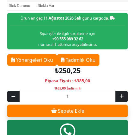
Stok Durumu
: Stokta Var
Ürün en geç
11 Ağustos 2026 Salı
günü kargoda.
Siparişler ile ilgili sorularınız için
+90 555 089 32 62
numaralı hattımızı arayabilirsiniz.
Yönergeleri Oku
Tadımlık Oku
₺250,25
Piyasa Fiyatı :
₺385,00
%35,00 İndirimli
Sepete Ekle