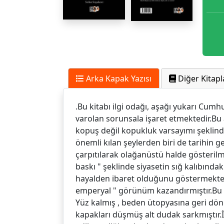
Arka Kapak Yazısı
Diğer Kitapl
.Bu kitabı ilgi odağı, aşağı yukarı Cum
varolan sorunsala işaret etmektedir.Bu a
kopuş değil kopukluk varsayımı şeklind
önemli kılan şeylerden biri de tarihin g
çarpıtılarak olağanüstü halde gösterilm
baskı " şeklinde siyasetin sığ kalıbındaki
hayalden ibaret olduğunu göstermektedi
emperyal " görünüm kazandırmıştır.Bu i
Yüz kalmış , beden ütopyasına geri dön
kapakları düşmüş alt dudak sarkmıştır