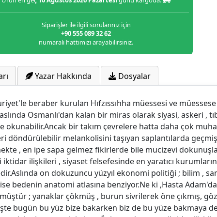
Ürün en geç
10 Ağustos 2026 Pazartesi
günü kargoda.
Siparişler ile ilgili sorularınız için
+90 555 089 32 62
numaralı hattımızı arayabilirsiniz.
arı
Yazar Hakkında
Dosyalar
huriyet'le beraber kurulan Hıfzıssıhha müessesi ve müessese
slında Osmanlı'dan kalan bir miras olarak siyasi, askeri , t
e okunabilir.Ancak bir takım çevrelere hatta daha çok muha
eri döndürülebilir melankolisini taşıyan saplantılarda geçmi
ekte , en ipe sapa gelmez fikirlerde bile mucizevi dokunuş
 iktidar ilişkileri , siyaset felsefesinde en yaratıcı kurumlar
r.Aslında on dokuzuncu yüzyıl ekonomi politiği ; bilim , s
se bedenin anatomi atlasına benziyor.Ne ki ,Hasta Adam'dan
müştür ; yanaklar çökmüş , burun sivrilerek öne çıkmış, gö
.İşte bugün bu yüz bize bakarken biz de bu yüze bakmaya d