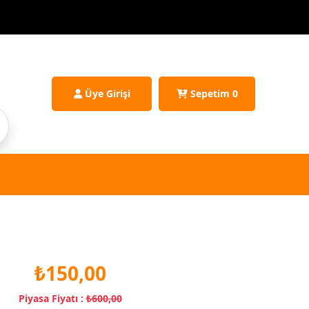
Üye Girişi
Sepetim
0
₺150,00
Piyasa Fiyatı :
₺600,00