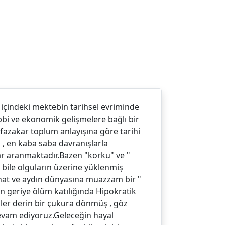
 içindeki mektebin tarihsel evriminde
ıbbi ve ekonomik gelişmelere bağlı bir
fazakar toplum anlayışına göre tarihi
ş , en kaba saba davranışlarla
lar aranmaktadır.Bazen "korku" ve "
ın bile olguların üzerine yüklenmiş
anat ve aydın dünyasına muazzam bir "
 geriye ölüm katılığında Hipokratik
zler derin bir çukura dönmüş , göz
evam ediyoruz.Geleceğin hayal