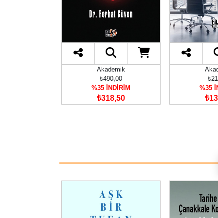
demik
Akademik
Aka
75,00
₺490,00
₺21
İNDİRİM
%35 İNDİRİM
%35 İ
03,75
₺318,50
₺13