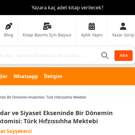
Yazara kaç adet kitap verilecek?
Blog
Kitap Basımı İçin Başvur
Aylık Yayın
Yazar Girişi
ARA
lar
Whatsapp
İletişim
inde Bir Dönemin Anatomisi: Türk Hıfzıssıhha Mektebi
idar ve Siyaset Ekseninde Bir Dönemin
tomisi: Türk Hıfzıssıhha Mektebi
at Soyşekerci