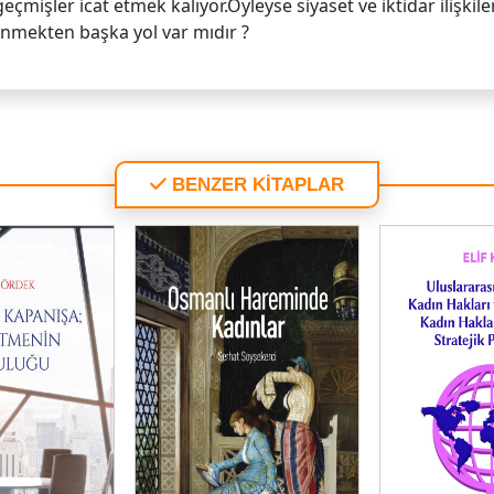
eçmişler icat etmek kalıyor.Öyleyse siyaset ve iktidar ilişkil
lenmekten başka yol var mıdır ?
BENZER KİTAPLAR