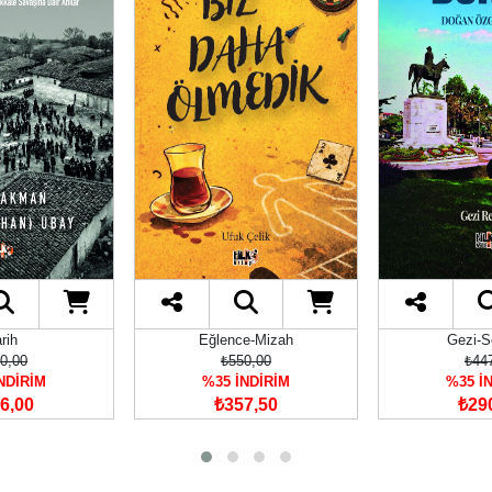
rih
Eğlence-Mizah
Gezi-S
0,00
₺550,00
₺44
NDİRİM
%35 İNDİRİM
%35 İ
6,00
₺357,50
₺29