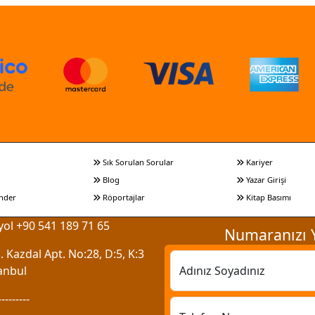
Sık Sorulan Sorular
Kariyer
Blog
Yazar Girişi
nder
Röportajlar
Kitap Basımı
ol +90 541 189 71 65
Numaranızı Y
 Kazdal Apt. No:28, D:5, K:3
anbul
Adınız Soyadınız
---------