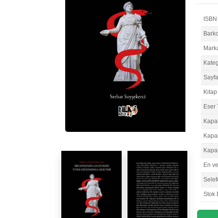
ISBN
Bark
Mark
Kateg
Sayfa
Kitap 
Eser 
Kapa
Kapa
Kapa
En v
Selef
Stok