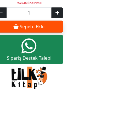
%75,00 İndirimli
Sepete Ekle
Sipariş Destek Talebi