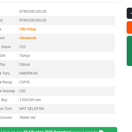
: 9786256130128
od
: 9786256130128
a
:
Tilki Kitap
ori
:
Akademik
 Sayısı
: 232
Dili
: Türkçe
Tipi
: Orjinal
k Türü
: AMERİKAN
k Rengi
: CMYK
k Gramajı
: 230
e Boy
: 135X195 mm
on Türü
: MAT SELEFON
 Durumu
: Stokta Var