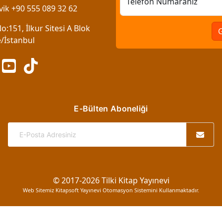
Telefon Numaranız
vik +90 555 089 32 62
:151, İlkur Sitesi A Blok
/İstanbul
E-Bülten Aboneliği
© 2017-2026 Tilki Kitap Yayınevi
Web Sitemiz Kitapsoft Yayınevi Otomasyon Sistemini Kullanmaktadır.