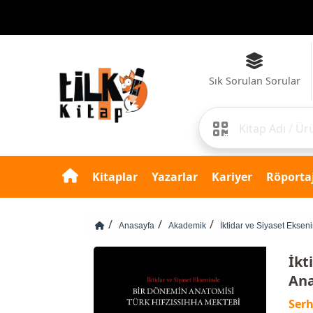
Sık Sorulan Sorular
Kitaplar
Yazarlar
Kariyer
Röportaj
Anasayfa
Akademik
İktidar ve Siyaset Eksen
İkt
Ana
Serh