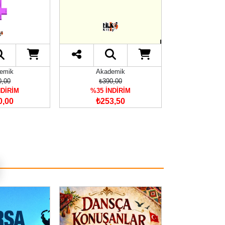
emik
Akademik
Akad
0,00
₺390,00
₺270
NDİRİM
%35 İNDİRİM
%35 İN
0,00
₺253,50
₺175