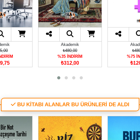
demik
Akademik
Akad
5,00
₺480,00
₺48
NDİRİM
%35 İNDİRİM
%75 İ
9,75
₺312,00
₺12
BU KİTABI ALANLAR BU ÜRÜNLERİ DE ALDI