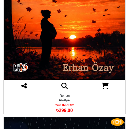
Roman
₺460,00
%35 İNDİRİM
₺299,00
YENİ