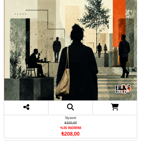
Siyaset
₺320,00
%35 İNDİRİM
₺208,00