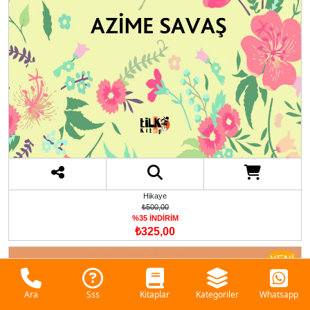
Hikaye
₺500,00
%35 İNDİRİM
₺325,00
YENİ
Ara
Sss
Kitaplar
Kategoriler
Whatsapp