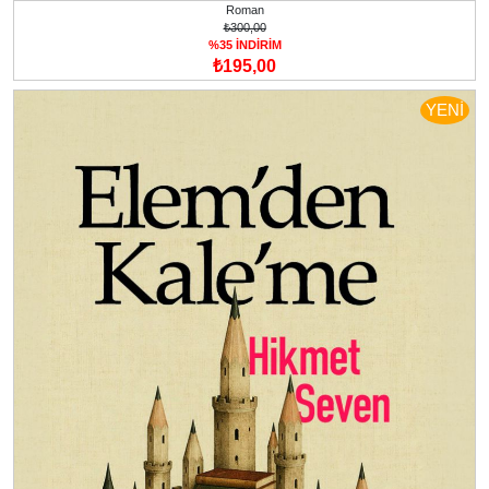
Roman
₺300,00
%35 İNDİRİM
₺195,00
YENİ