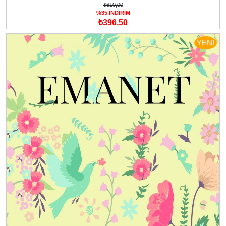
₺610,00
%35 İNDİRİM
₺396,50
YENİ