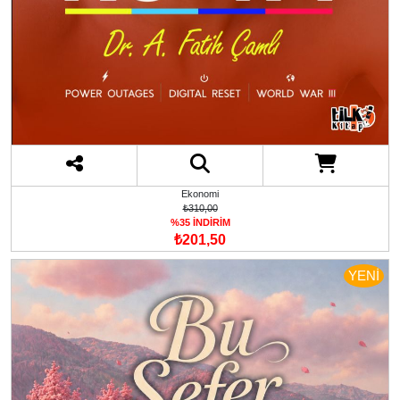
Ekonomi
₺310,00
%35 İNDİRİM
₺201,50
YENİ