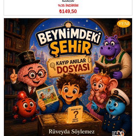
₺230,00
%35 İNDİRİM
₺149,50
YENİ