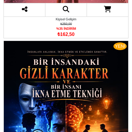
Kişisel Gelişim
₺250,00
%35 İNDİRİM
₺162,50
YENİ