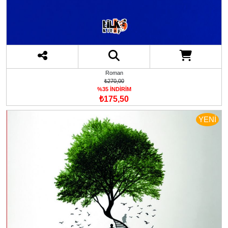
Roman
₺270,00
%35 İNDİRİM
₺175,50
YENİ