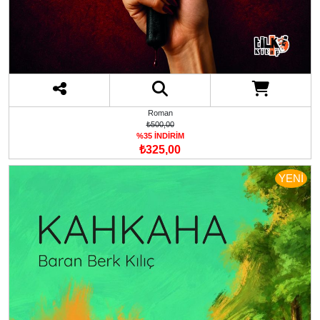
Roman
₺500,00
%35 İNDİRİM
₺325,00
YENİ