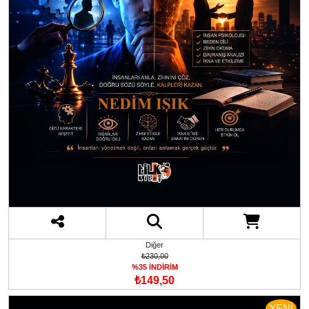
Diğer
₺230,00
%35 İNDİRİM
₺149,50
YENİ