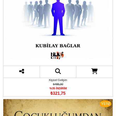
Kişisel Gelişim
₺495,00
%35 İNDİRİM
₺321,75
YENİ