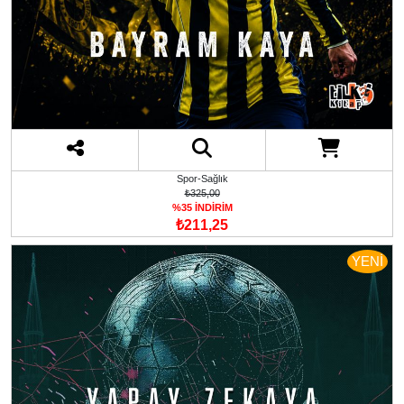
Spor-Sağlık
₺325,00
%35 İNDİRİM
₺211,25
YENİ