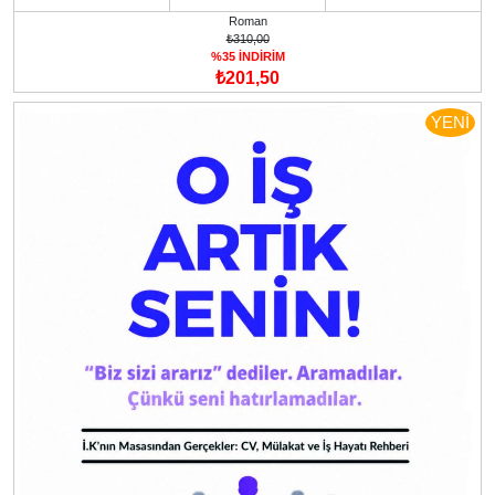
Roman
₺310,00
%35 İNDİRİM
₺201,50
YENİ