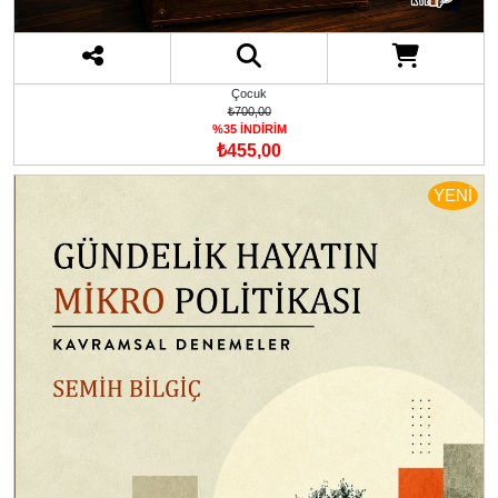
Çocuk
₺700,00
%35 İNDİRİM
₺455,00
YENİ