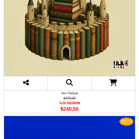
Anı-Hatırat
₺370,00
%35 İNDİRİM
₺240,50
YENİ