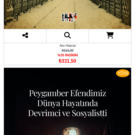
Anı-Hatırat
₺510,00
%35 İNDİRİM
₺331,50
YENİ