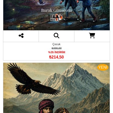
Çocuk
₺330,00
%35 İNDİRİM
₺214,50
YENİ