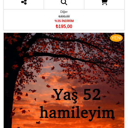
Diğer
₺300,00
%35 İNDİRİM
₺195,00
YENİ