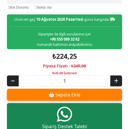
Stok Durumu
: Stokta Var
Ürün en geç
10 Ağustos 2026 Pazartesi
günü kargoda.
Siparişler ile ilgili sorularınız için
+90 555 089 32 62
numaralı hattımızı arayabilirsiniz.
₺224,25
Piyasa Fiyatı :
₺345,00
%35,00 İndirimli
Sepete Ekle
Sipariş Destek Talebi