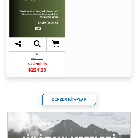
Şiir
₺345,00
%35 İNDİRİM
₺224,25
BENZER KİTAPLAR