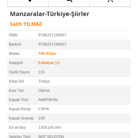
Manzaralar-Türkiye-Şiirler
Salih YILMAZ
ISBN
: 9786257190657
Barkod
: 9786257190657
Marka
:
Tilki Kitap
Kategori
:
Edebiyat
Şiir
Sayfa Sayısı
: 110
Kitap Dili
: Türkçe
Eser Tipi
: Orjinal
Kapak Türü
: AMERİKAN
Kapak Rengi
: CMYK
Kapak Gramajı
: 230
En ve Boy
: 135X195 mm
Selefon Türü
: MAT SELEFON