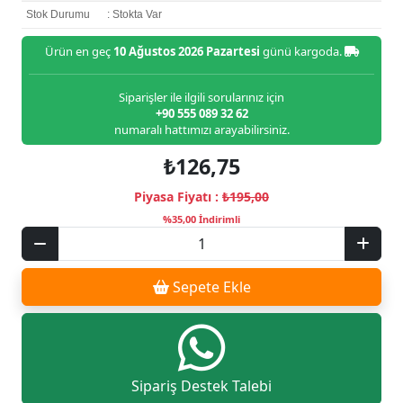
Stok Durumu
: Stokta Var
Ürün en geç
10 Ağustos 2026 Pazartesi
günü kargoda.
Siparişler ile ilgili sorularınız için
+90 555 089 32 62
numaralı hattımızı arayabilirsiniz.
₺126,75
Piyasa Fiyatı :
₺195,00
%35,00 İndirimli
Sepete Ekle
Sipariş Destek Talebi