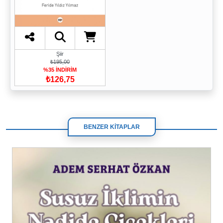
Şiir
₺195,00
%35 İNDİRİM
₺126,75
BENZER KİTAPLAR