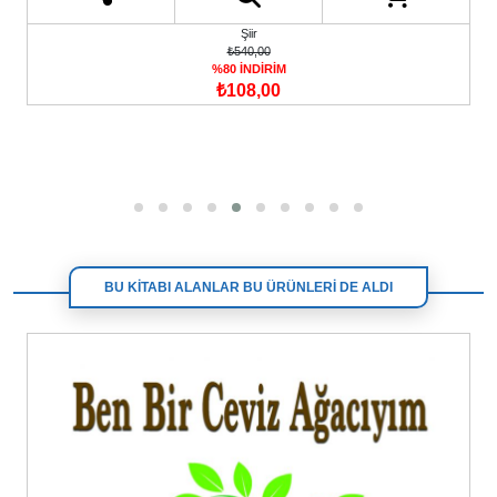
Şiir
₺540,00
%80 İNDİRİM
₺108,00
BU KİTABI ALANLAR BU ÜRÜNLERİ DE ALDI