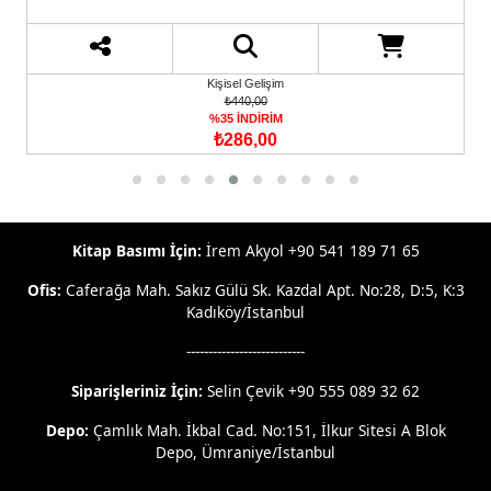
Kişisel Gelişim
₺440,00
%35 İNDİRİM
₺286,00
Kitap Basımı İçin:
İrem Akyol +90 541 189 71 65
Ofis:
Caferağa Mah. Sakız Gülü Sk. Kazdal Apt. No:28, D:5, K:3
Kadıköy/İstanbul
---------------------------
Siparişleriniz İçin:
Selin Çevik +90 555 089 32 62
Depo:
Çamlık Mah. İkbal Cad. No:151, İlkur Sitesi A Blok
Depo, Ümraniye/İstanbul