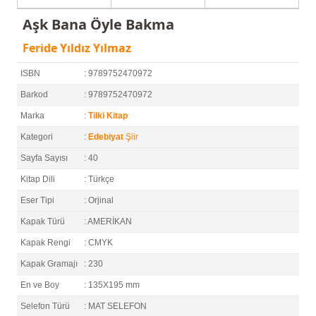
Aşk Bana Öyle Bakma
Feride Yıldız Yılmaz
ISBN
: 9789752470972
Barkod
: 9789752470972
Marka
:
Tilki Kitap
Kategori
:
Edebiyat
Şiir
Sayfa Sayısı
: 40
Kitap Dili
: Türkçe
Eser Tipi
: Orjinal
Kapak Türü
: AMERİKAN
Kapak Rengi
: CMYK
Kapak Gramajı
: 230
En ve Boy
: 135X195 mm
Selefon Türü
: MAT SELEFON