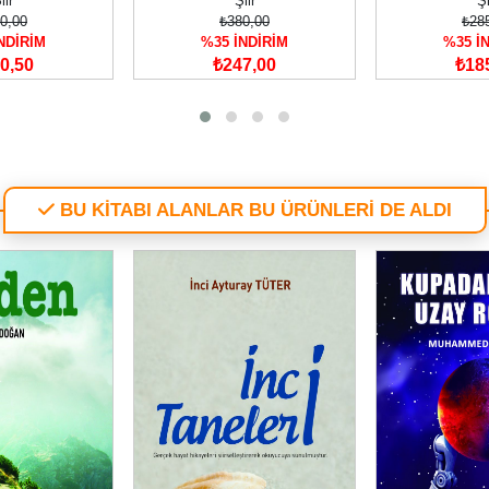
iir
Şiir
Şi
0,00
₺380,00
₺28
NDİRİM
%35 İNDİRİM
%35 İ
0,50
₺247,00
₺18
BU KİTABI ALANLAR BU ÜRÜNLERİ DE ALDI