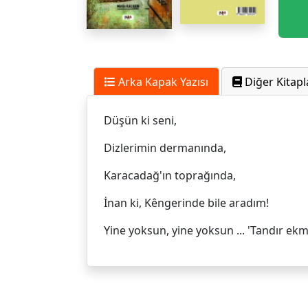
Arka Kapak Yazısı
Diğer Kitapl
Düşün ki seni,
Dizlerimin dermanında,
Karacadağ'ın toprağında,
İnan ki, Kêngerinde bile aradım!
Yine yoksun, yine yoksun ... 'Tandır ekm