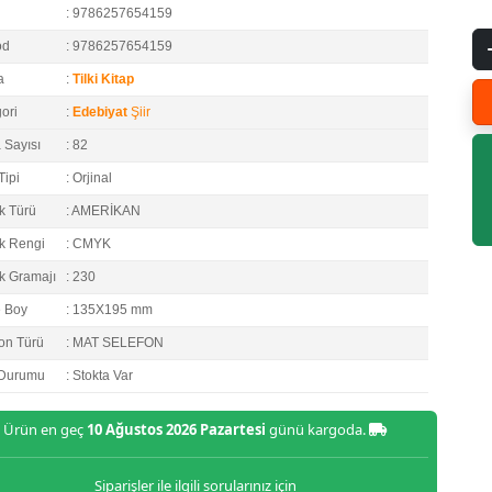
: 9786257654159
od
: 9786257654159
a
:
Tilki Kitap
ori
:
Edebiyat
Şiir
 Sayısı
: 82
Tipi
: Orjinal
k Türü
: AMERİKAN
k Rengi
: CMYK
k Gramajı
: 230
e Boy
: 135X195 mm
on Türü
: MAT SELEFON
 Durumu
: Stokta Var
Ürün en geç
10 Ağustos 2026 Pazartesi
günü kargoda.
Siparişler ile ilgili sorularınız için