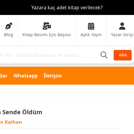
Yazara kaç adet kitap verilecek?
Blog
Kitap Basımı İçin Başvur
Aylık Yayın
Yazar Girişi
ARA
lar
Whatsapp
İletişim
n Sende Öldüm
in Kalhan