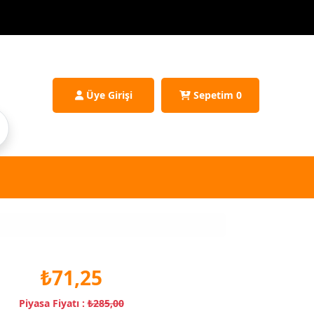
Üye Girişi
Sepetim
0
₺71,25
Piyasa Fiyatı :
₺285,00