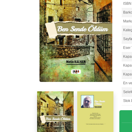
ISBN
Bark
Mark
Kateg
Sayfa
Eser 
Kapa
Kapa
Kapa
En v
Selef
Stok