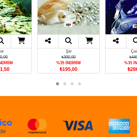
iir
Şiir
Ço
0,00
₺300,00
₺44
NDİRİM
%35 İNDİRİM
%35 İ
1,50
₺195,00
₺28