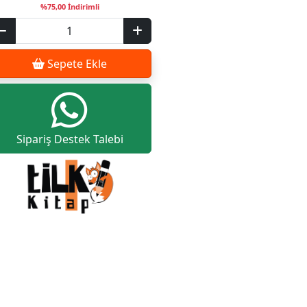
%75,00 İndirimli
Sepete Ekle
Sipariş Destek Talebi