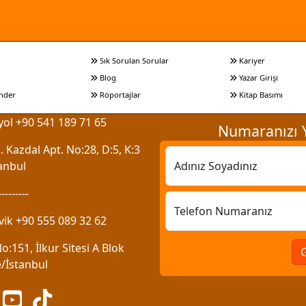
Sık Sorulan Sorular
Kariyer
Blog
Yazar Girişi
nder
Röportajlar
Kitap Basımı
ol +90 541 189 71 65
Numaranızı Y
 Kazdal Apt. No:28, D:5, K:3
anbul
Adınız Soyadınız
---------
Telefon Numaranız
vik +90 555 089 32 62
:151, İlkur Sitesi A Blok
/İstanbul