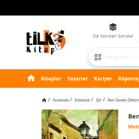
Sık Sorulan Sorular
Kitaplar
Yazarlar
Kariyer
Röportaj
Anasayfa
Edebiyat
Şiir
Ben Sende Öldüm
Be
Met