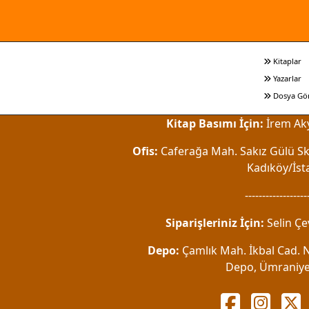
Kitaplar
Yazarlar
Dosya Gö
Kitap Basımı İçin:
İrem Aky
Ofis:
Caferağa Mah. Sakız Gülü Sk.
Kadıköy/İst
------------------
Siparişleriniz İçin:
Selin Çe
Depo:
Çamlık Mah. İkbal Cad. No
Depo, Ümraniye