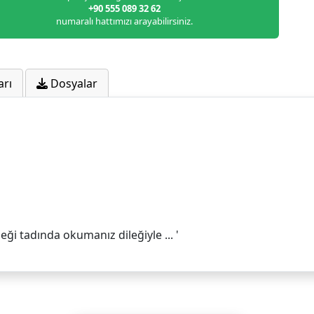
+90 555 089 32 62
numaralı hattımızı arayabilirsiniz.
arı
Dosyalar
eği tadında okumanız dileğiyle ... '