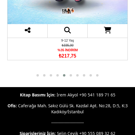
9-12 Yaş
₺335,00
%35 İNDİRİM
₺217,75
Kitap Basımı İçin:
İrem Akyol +90 541 189 71 65
Ofis:
Caferağa Mah. Sakız Gülü Sk. Kazdal Apt. No:28, D:5, K:3
Kadıköy/İstanbul
---------------------------
Siparişleriniz İçin:
Selin Çevik +90 555 089 32 62