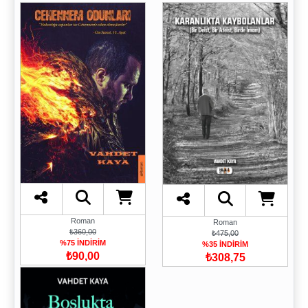
Roman
Roman
₺360,00
₺475,00
%75 İNDİRİM
%35 İNDİRİM
₺90,00
₺308,75