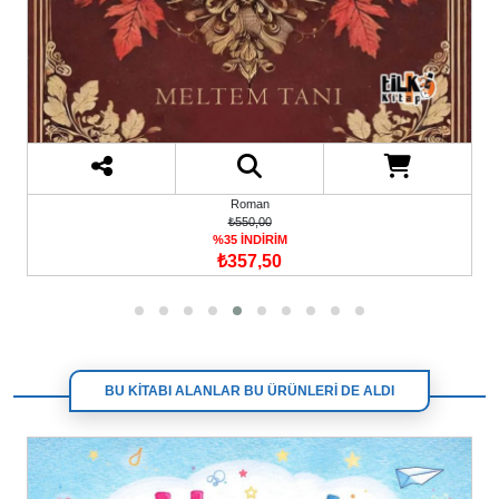
Roman
₺550,00
%35 İNDİRİM
₺357,50
BU KİTABI ALANLAR BU ÜRÜNLERİ DE ALDI