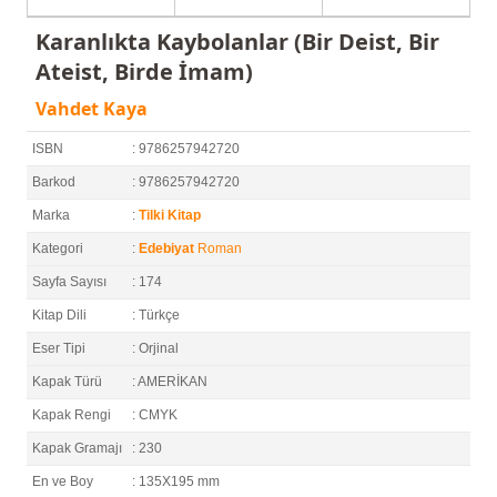
Karanlıkta Kaybolanlar (Bir Deist, Bir
Ateist, Birde İmam)
Vahdet Kaya
ISBN
: 9786257942720
Barkod
: 9786257942720
Marka
:
Tilki Kitap
Kategori
:
Edebiyat
Roman
Sayfa Sayısı
: 174
Kitap Dili
: Türkçe
Eser Tipi
: Orjinal
Kapak Türü
: AMERİKAN
Kapak Rengi
: CMYK
Kapak Gramajı
: 230
En ve Boy
: 135X195 mm