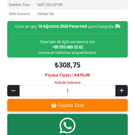
Selefon Türü
: MAT SELEFON
Stok Durumu
: Stokta Var
Ürün en geç
10 Ağustos 2026 Pazartesi
günü kargoda.
Siparişler ile ilgili sorularınız için
+90 555 089 32 62
numaralı hattımızı arayabilirsiniz.
₺308,75
Piyasa Fiyatı :
₺475,00
%35,00 İndirimli
Sepete Ekle