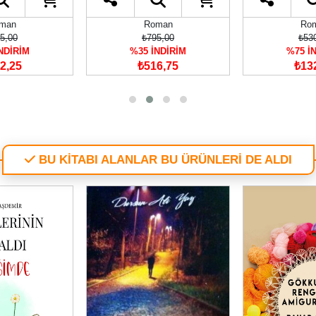
oman
Roman
Ro
95,00
₺530,00
₺41
İNDİRİM
%75 İNDİRİM
%35 İ
16,75
₺132,50
₺26
BU KİTABI ALANLAR BU ÜRÜNLERİ DE ALDI