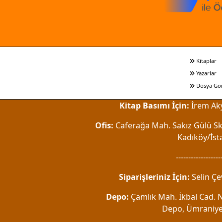
Kitaplar
Yazarlar
Dosya Gö
Kitap Basımı İçin:
İrem Aky
Ofis:
Caferağa Mah. Sakız Gülü Sk.
Kadıköy/İst
------------------
Siparişleriniz İçin:
Selin Çe
Depo:
Çamlık Mah. İkbal Cad. No
Depo, Ümraniye