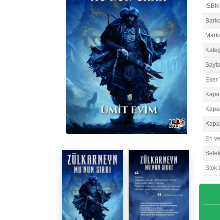
ISBN
Bark
Mark
Kateg
Sayfa
Eser 
Kapa
Kapa
Kapa
En v
Selef
Stok