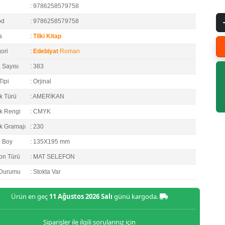
: 9786258579758
od
: 9786258579758
a
:
Tilki Kitap
ori
:
Edebiyat
Roman
 Sayısı
: 383
Tipi
: Orjinal
k Türü
: AMERİKAN
k Rengi
: CMYK
k Gramajı
: 230
e Boy
: 135X195 mm
on Türü
: MAT SELEFON
 Durumu
: Stokta Var
Ürün en geç
11 Ağustos 2026 Salı
günü kargoda.
Siparişler ile ilgili sorularınız için