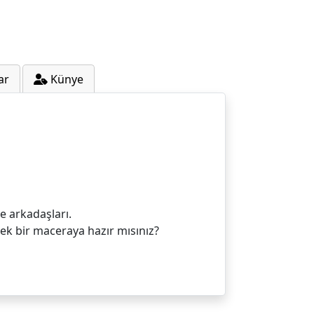
ar
Künye
e arkadaşları.
decek bir maceraya hazır mısınız?