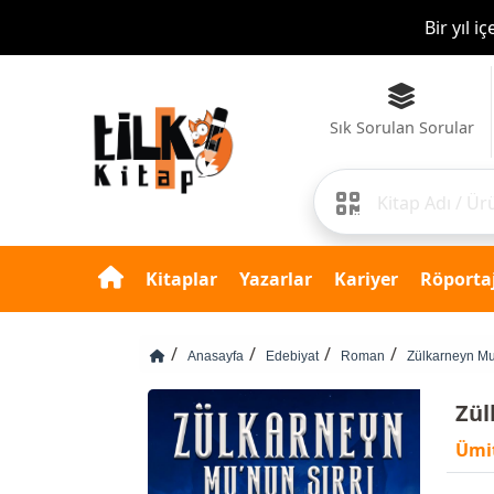
Bazı yayınevlerinde far
Sık Sorulan Sorular
Kitaplar
Yazarlar
Kariyer
Röportaj
Anasayfa
Edebiyat
Roman
Zülkarneyn Mu
Zül
Ümi