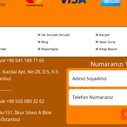
Sık Sorulan Sorular
Kariyer
Blog
Yazar Girişi
nder
Röportajlar
Kitap Basımı
ol +90 541 189 71 65
Numaranızı Y
 Kazdal Apt. No:28, D:5, K:3
anbul
Adınız Soyadınız
---------
Telefon Numaranız
vik +90 555 089 32 62
:151, İlkur Sitesi A Blok
/İstanbul