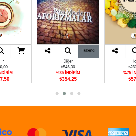
Tükendi
Diğer
Hobi
₺545,00
₺230,00
₺
5 İNDİRİM
%75 İNDİRİM
%35
354,25
₺57,50
₺