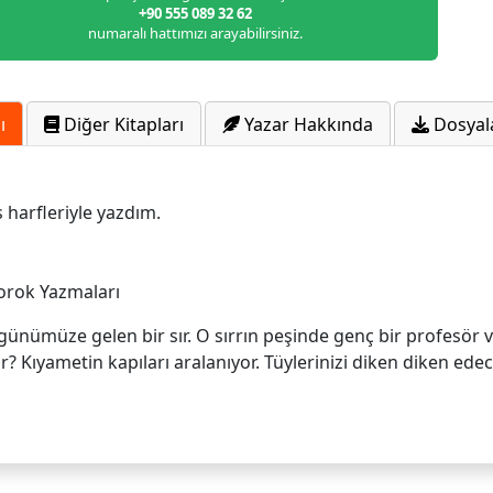
+90 555 089 32 62
numaralı hattımızı arayabilirsiniz.
ı
Diğer Kitapları
Yazar Hakkında
Dosyal
s harfleriyle yazdım.
aları
ünümüze gelen bir sır. O sırrın peşinde genç bir profesör v
ir? Kıyametin kapıları aralanıyor. Tüylerinizi diken diken e