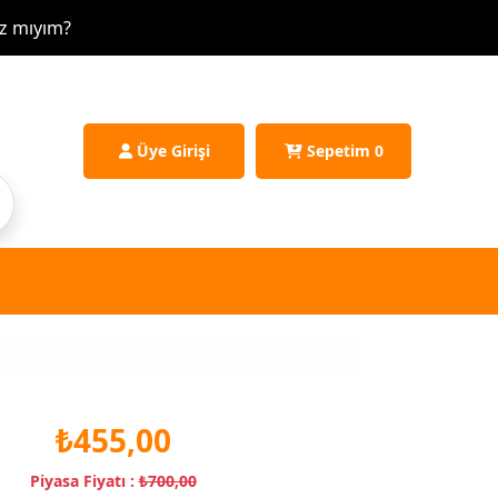
e tek bir sistem mi var?
Üye Girişi
Sepetim
0
₺455,00
Piyasa Fiyatı :
₺700,00