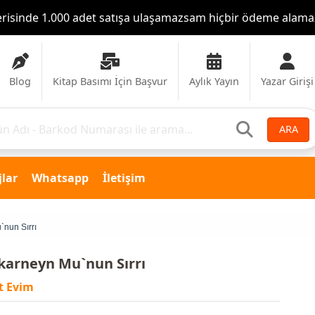
klı isimlerle, farklı fiyatlarla, farklı baskı paketleri var. Sizd
Blog
Kitap Basımı İçin Başvur
Aylık Yayın
Yazar Girişi
ARA
lar
Whatsapp
İletişim
`nun Sırrı
karneyn Mu`nun Sırrı
t Evim