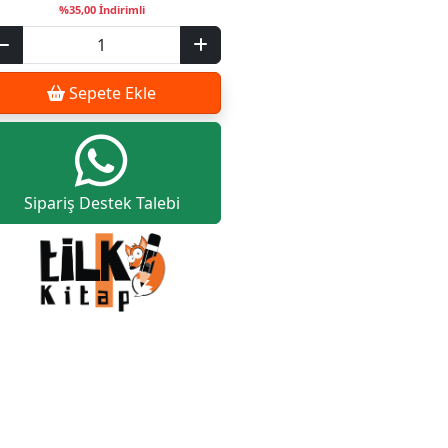
%35,00 İndirimli
Sepete Ekle
Sipariş Destek Talebi