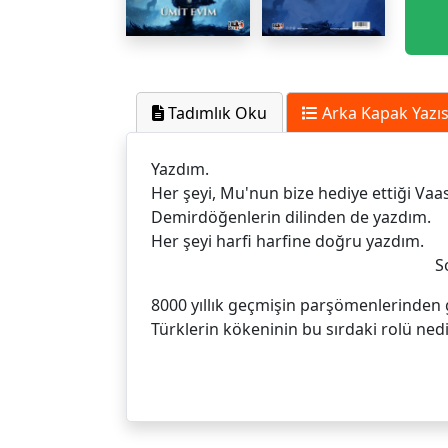
Tadımlık Oku
Arka Kapak Yazıs
Yazdım.
Her şeyi, Mu'nun bize hediye ettiği Vaa
Demirdöğenlerin dilinden de yazdım.
Her şeyi harfi harfine doğru yazdım.
Sorok Yazm
8000 yıllık geçmişin parşömenlerinden g
Türklerin kökeninin bu sırdaki rolü ned