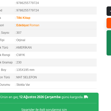
: 9786255779724
od
: 9786255779724
a
:
Tilki Kitap
ori
:
Edebiyat
Roman
 Sayısı
: 307
Tipi
: Orjinal
k Türü
: AMERİKAN
k Rengi
: CMYK
k Gramajı
: 230
e Boy
: 135X195 mm
on Türü
: MAT SELEFON
 Durumu
: Stokta Var
Ürün en geç
12 Ağustos 2026 Çarşamba
günü kargoda.
Siparişler ile ilgili sorularınız için