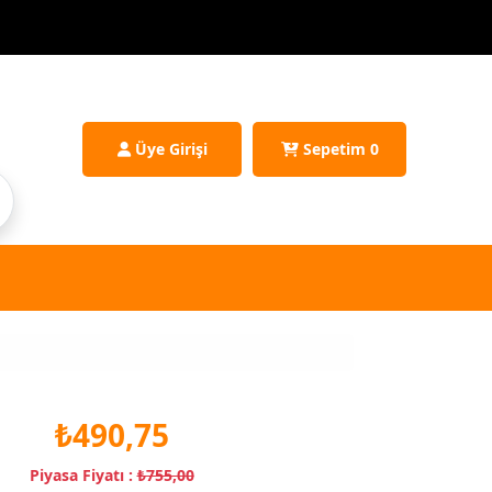
Üye Girişi
Sepetim
0
₺490,75
Piyasa Fiyatı :
₺755,00