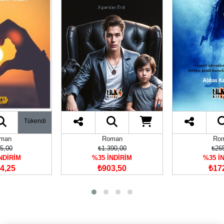
Tükendi
man
Roman
Ro
5,00
₺1.390,00
₺26
NDİRİM
%35 İNDİRİM
%35 İ
4,25
₺903,50
₺17