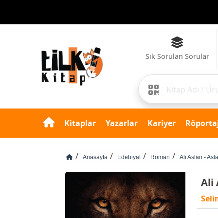
Sık Sorulan Sorular
Kitaplar
Yazarlar
Kariyer
Röportaj
Anasayfa
Edebiyat
Roman
Ali Aslan - As
Ali
Seli