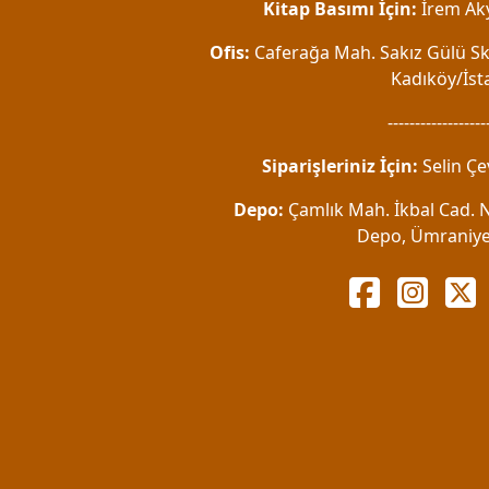
Kitap Basımı İçin:
İrem Aky
Ofis:
Caferağa Mah. Sakız Gülü Sk.
Kadıköy/İst
------------------
Siparişleriniz İçin:
Selin Çe
Depo:
Çamlık Mah. İkbal Cad. No
Depo, Ümraniye