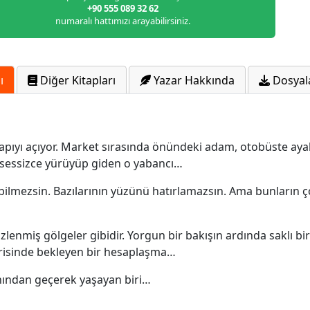
+90 555 089 32 62
numaralı hattımızı arayabilirsiniz.
ı
Diğer Kitapları
Yazar Hakkında
Dosyal
kapıyı açıyor. Market sırasında önündeki adam, otobüste ay
 sessizce yürüyüp giden o yabancı…
 bilmezsin. Bazılarının yüzünü hatırlamazsın. Ama bunların ç
gizlenmiş gölgeler gibidir. Yorgun bir bakışın ardında saklı b
risinde bekleyen bir hesaplaşma…
nından geçerek yaşayan biri…