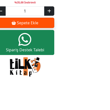
%35,00 İndirimli
Sepete Ekle
Sipariş Destek Talebi