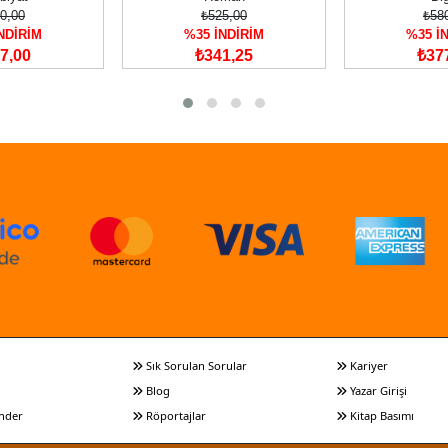
0,00
₺525,00
₺58
NDİRİM
%35 İNDİRİM
%35 İ
7,00
₺341,25
₺37
Sık Sorulan Sorular
Kariyer
Blog
Yazar Girişi
nder
Röportajlar
Kitap Basımı