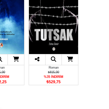
man
Roman
Rom
5,00
₺815,00
₺500
NDİRİM
%35 İNDİRİM
%35 İN
2,25
₺529,75
₺325