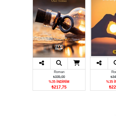
oman
Roman
Ro
00,00
₺335,00
₺34
İNDİRİM
%35 İNDİRİM
%35 İ
95,00
₺217,75
₺22