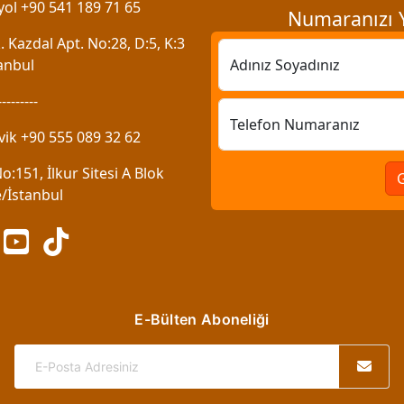
ol +90 541 189 71 65
Numaranızı Y
 Kazdal Apt. No:28, D:5, K:3
anbul
Adınız Soyadınız
---------
Telefon Numaranız
vik +90 555 089 32 62
:151, İlkur Sitesi A Blok
/İstanbul
E-Bülten Aboneliği