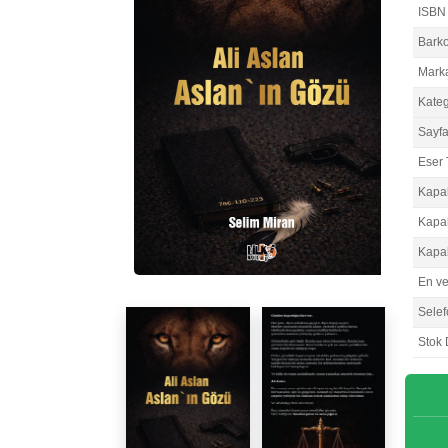
ISBN
Bark
Mark
Kateg
Sayfa
Eser 
Kapa
Kapa
Kapa
En v
Selef
Stok