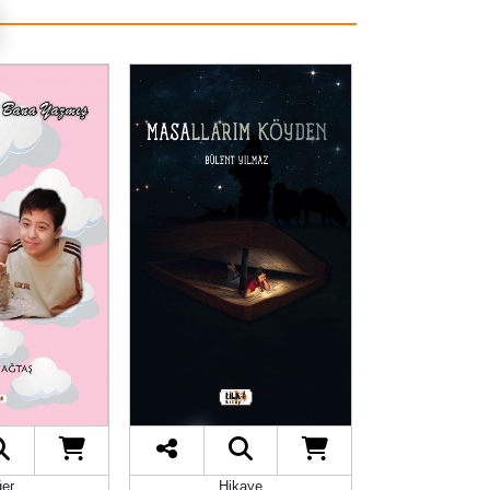
ğer
Hikaye
Şii