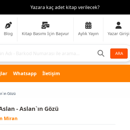
Yazara kaç adet kitap verilecek?
Blog
Kitap Basımı İçin Başvur
Aylık Yayın
Yazar Girişi
ARA
lar
Whatsapp
İletişim
lan`ın Gözü
 Aslan - Aslan`ın Gözü
m Miran